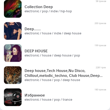
58 треков
Collection Deep
electronic / pop / indie / hip-hop
200 треков
Deep.......
electronic / house / indie / deep house
199 треков
DEEP HOUSE
electronic / house / deep house / pop
2281 трек
Deep house,Tech House,Nu Disco,
Chillout,melodic_techno, Club House,Deep
electronic / house / pop / deep house
Techno,Electro House
180 треков
Избранное
electronic / house / pop / trance