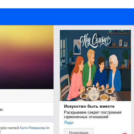
Искусство быть вместе
ры
Раскрываем секрет построения 
гармоничных отношений
Леди
eople named
Катя Романова
in
d
Подробнее