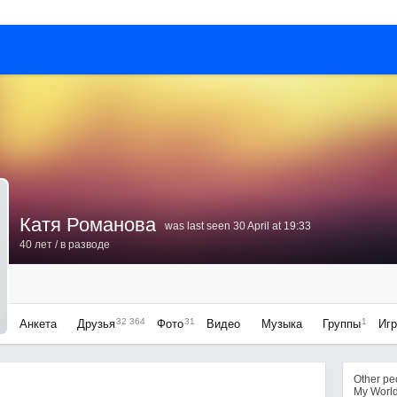
Катя Романова
was last seen 30 April at 19:33
40 лет
/ в разводе
32 364
31
1
Анкета
Друзья
Фото
Видео
Музыка
Группы
Иг
Other p
My Worl