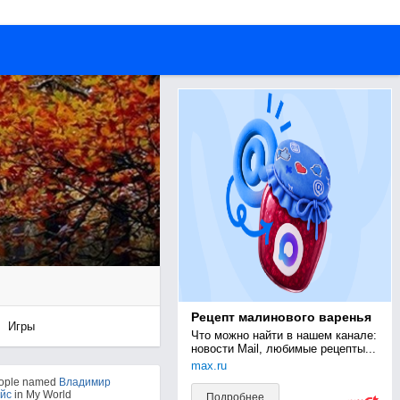
Рецепт малинового варенья
Игры
Что можно найти в нашем канале: 
новости Mail, любимые рецепты...
max.ru
eople named
Владимир
йс
in My World
Подробнее