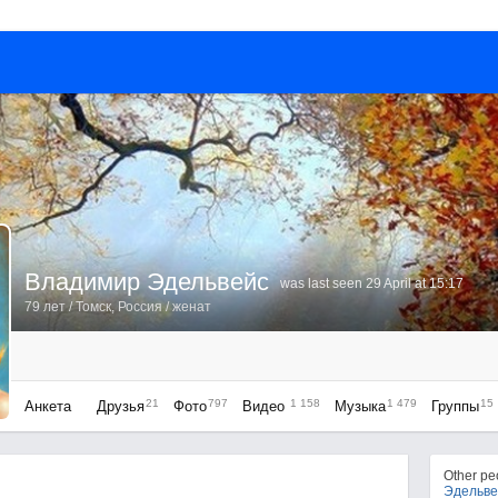
Владимир Эдельвейс
was last seen 29 April at 15:17
79 лет
/
Томск, Россия
/ женат
21
797
1 158
1 479
15
Анкета
Друзья
Фото
Видео
Музыка
Группы
Other p
Эдельве