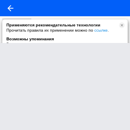
Моё видео
Применяются рекомендательные технологии
66 видео
Прочитать правила их применении можно по
ссылке
.
Возможны упоминания
В контенте могут упоминаться наркотики и связанная с ними
информация. Незаконное потребление наркотических
средств, психотропных веществ и их аналогов причиняет
вред здоровью, их незаконный оборот запрещён и влечёт
установленную законодательством ответственность