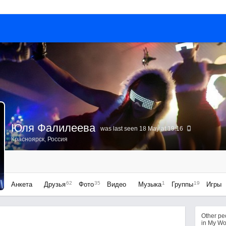
Юля Фалилеева
was last seen 18 May at 19:16
Красноярск, Россия
62
35
1
19
Анкета
Друзья
Фото
Видео
Музыка
Группы
Игры
Other p
in My Wo