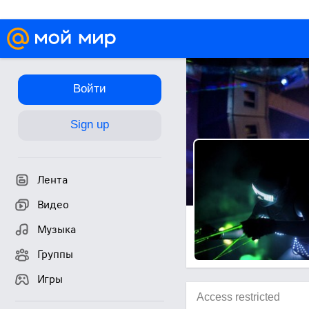
Войти
Sign up
Лента
Видео
Музыка
Группы
Игры
Access restricted