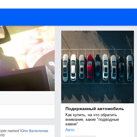
Подержанный автомобиль
Как купить, на что обратить 
внимание, какие "подводные 
камни"
Авто
eople named
Юля Фалилеева
rld