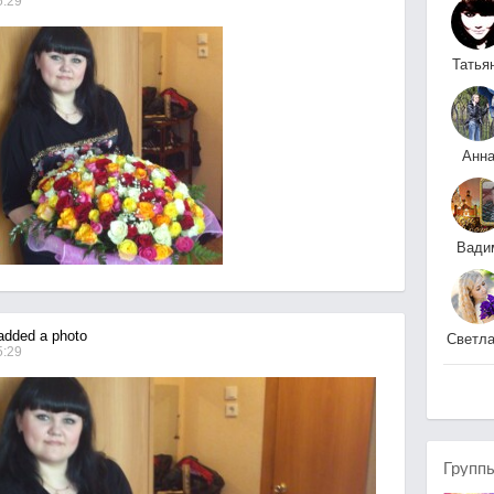
5:29
Татья
Подзоров
Анн
Хомче
Вади
Леон
dded a photo
Светла
5:29
Пушен
Групп