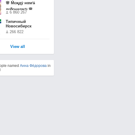
🌸 Ḿεҗдẏ нαмน
дεᏰочҝαмน 🌸
6 860 267
Типичный
Новосибирск
266 822
View all
eople named
Анна Фёдорова
in
d