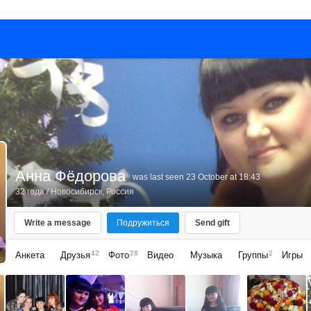
Анна Фёдорова
was last seen 23 October at 18:43
32 года
/
Новосибирск, Россия
Write a message
Подружиться
Send gift
42
28
2
Анкета
Друзья
Фото
Видео
Музыка
Группы
Игры