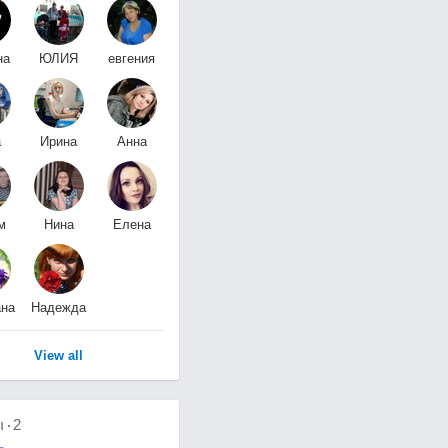
на
ЮЛИЯ
евгения
а
БУНИНА
цепелева
а
Ирина
Анна
нко
Захваткина
Николаевна
м
Нина
Елена
ов
В
Банщикова
на
Надежда
ко
Пронюшкина
View all
ы
2