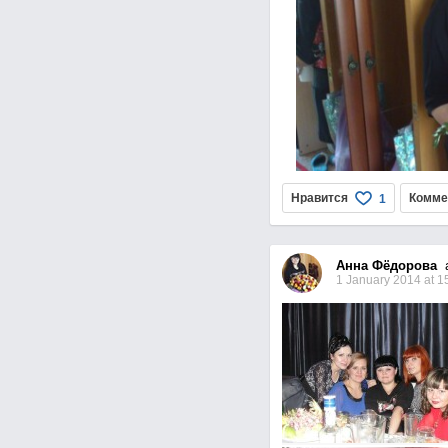
Нравится
Комме
1
Анна Фёдорова
a
1 January 2014 at 1