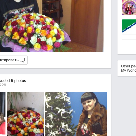
нтировать
Other p
My Worl
dded 6 photos
5:28