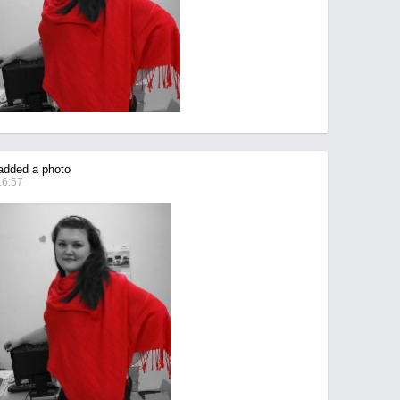
dded a photo
16:57