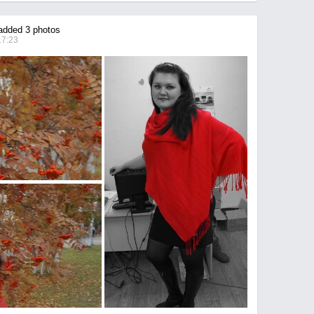
dded 3 photos
17:23