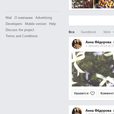
Mail
О компании
Advertising
Developers
Mobile version
Help
Discuss the project
Все
Guestbook
More
Terms and Conditions
Анна Фёдорова
se
1 January 2014 at 1
Нравится
Коммент
Анна Фёдорова
c