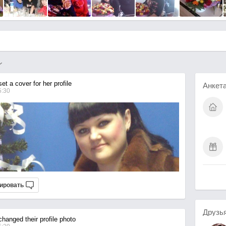
t a cover for her profile
Анкет
5:30
ировать
Друзь
hanged their profile photo