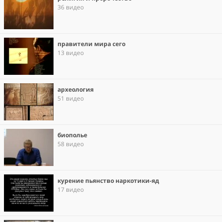
36 видео
правители мира сего
13 видео
археология
51 видео
биополье
58 видео
курение пьянство наркотики-яд
17 видео