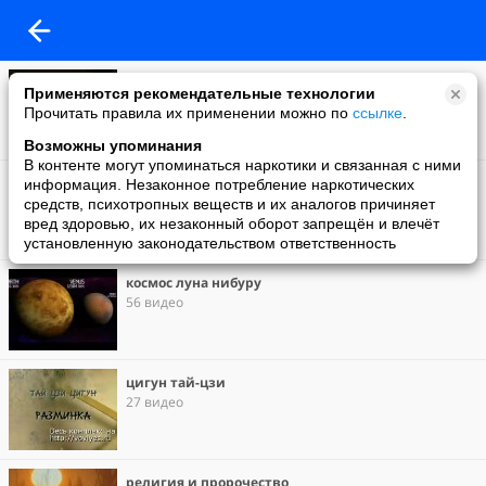
корабли возле солнца
Применяются рекомендательные технологии
22 видео
Прочитать правила их применении можно по
ссылке
.
Возможны упоминания
В контенте могут упоминаться наркотики и связанная с ними
это должен знать каждый
информация. Незаконное потребление наркотических
226 видео
средств, психотропных веществ и их аналогов причиняет
вред здоровью, их незаконный оборот запрещён и влечёт
установленную законодательством ответственность
космос луна нибуру
56 видео
цигун тай-цзи
27 видео
религия и пророчество