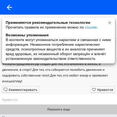
Применяются рекомендательные технологии
Прочитать правила их применении можно по
ссылке
.
Возможны упоминания
В контенте могут упоминаться наркотики и связанная с ними
Физкультура для всех
информация. Незаконное потребление наркотических
добавил видео
средств, психотропных веществ и их аналогов причиняет
25.07.2022
вред здоровью, их незаконный оборот запрещён и влечёт
0.1 Возраст не главное
установленную законодательством ответственность
Физкультурадлявсех.рф создан для тех, кто влюблен в жизнь, в 
движение, в спорт! Для тех, кто собирается полюбить движение и 
оздоровить собственное тело! Для тех, кто любит юмор и проявляет 
инициативу!
Комментировать
Нравится
Нравится:
Показать еще