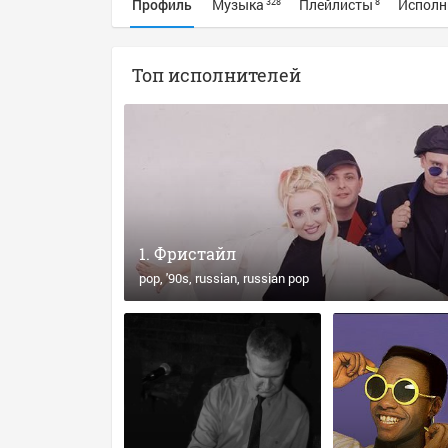
Профиль
Музыка
Плейлисты
Исполн
328
8
Топ исполнителей
Фристайл
pop
'90s
russian
russian pop