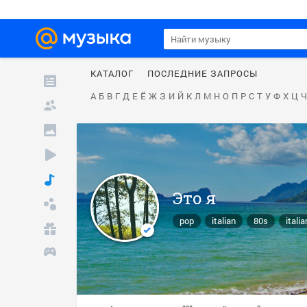
КАТАЛОГ
ПОСЛЕДНИЕ ЗАПРОСЫ
А
Б
В
Г
Д
Е
Ё
Ж
З
И
Й
К
Л
М
Н
О
П
Р
С
Т
У
Ф
Х
Ц
Ч
Это я
pop
italian
80s
itali