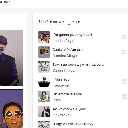
ители
Любимые треки
I`m gonna give my heart
London Boys
Cantare è d'amore
Amedeo Minghi
Там, где клен шумит над речной волной, Говорили мы о любви с тобой. Опустел тот клен, в поле бродит мгла...а любовь как сон...четырём ветрам грусть-печаль раздам, не вернётся вновь это лето к нам... - wap.kengu.ru
Синяя Птица
I Miss You
Haddaway
Un Amore Grande
Pupo
Ах, какая женщина
Фристайл
Я иду к тебе на встречу