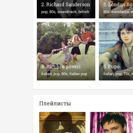
Richard Sanderson
London Bo
pop
80s
soundtrack
british
80s
eurodance
e
Ricchi e poveri
Pupo
italian
pop
80s
italian pop
italian
pop
70s
Плейлисты