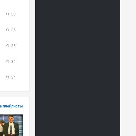
38
36
35
34
34
е плейлисты