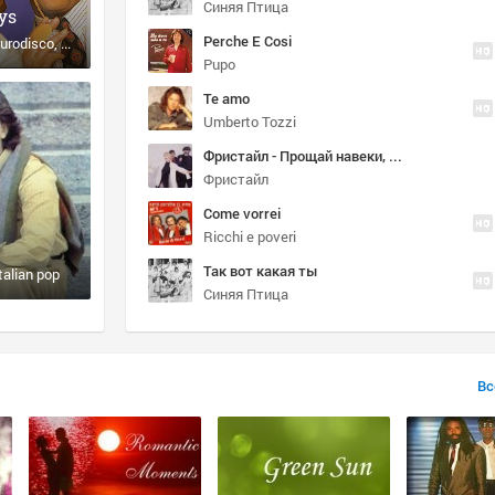
Синяя Птица
ys
Perche E Cosi
urodisco
pop
Pupo
Te amo
Umberto Tozzi
Фристайл - Прощай навеки, последняя любовь
Фристайл
Come vorrei
Ricchi e poveri
Так вот какая ты
italian pop
Синяя Птица
Вс