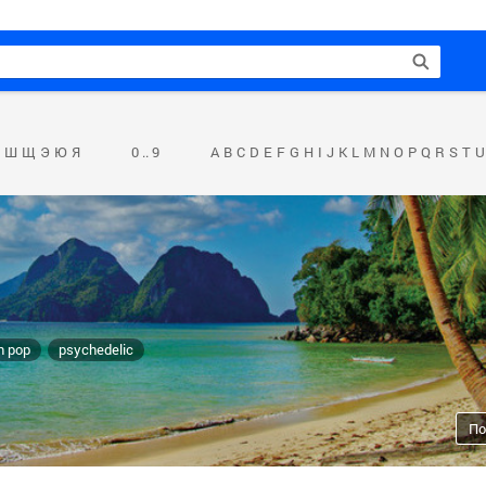
Ш
Щ
Э
Ю
Я
0 .. 9
A
B
C
D
E
F
G
H
I
J
K
L
M
N
O
P
Q
R
S
T
U
an pop
psychedelic
По