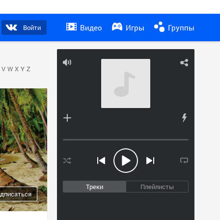
Видео
Игры
Группы
Войти
V
W
X
Y
Z
Треки
Плейлисты
дписаться