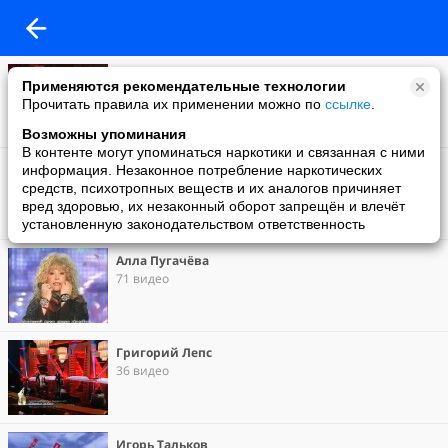
Моё видео
Применяются рекомендательные технологии
1268 видео
Прочитать правила их применении можно по
ссылке
.
Возможны упоминания
В контенте могут упоминаться наркотики и связанная с ними
Владимир Семёнович Высоцкий
информация. Незаконное потребление наркотических
288 видео
средств, психотропных веществ и их аналогов причиняет
вред здоровью, их незаконный оборот запрещён и влечёт
установленную законодательством ответственность
Алла Пугачёва
71 видео
Григорий Лепс
36 видео
Игорь Тальков