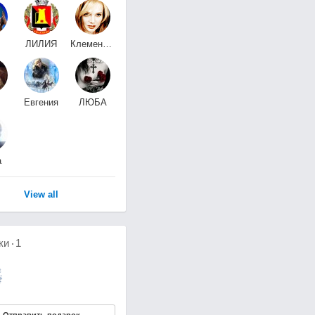
ЛИЛИЯ
Клементия
нн
НИКОЛАЕВНА
певица, музыкант
Евгения
ЛЮБА
F
Калюжная ( ЗФ)
РОМЕРО
а
View all
ки
1