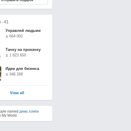
Отправить подарок
ы
41
Управляй людьми
664 002
Тачку на прокачку
1 823 650
Идеи для бизнеса
346 268
View all
eople named
дима зомби
n My World