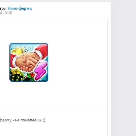
игры
Нано-ферма
t 13:48
ферму - не пожалеешь ;)