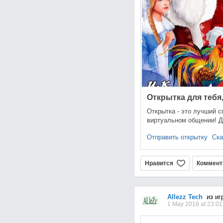
Открытка для тебя,
Открытка - это лучший с
виртуальном общении! Д
Отправить открытку
Ска
Нравится
Коммент
Allezz Tech
из иг
1 May 2016 at 23:01