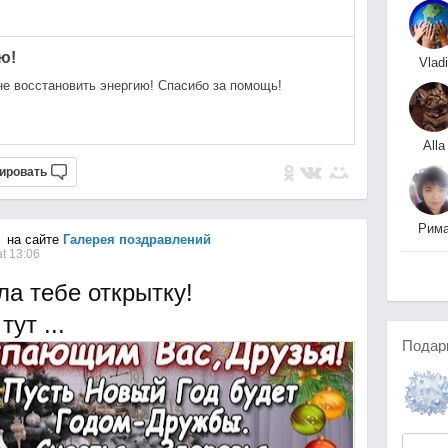
ю!
Vladi
Ганима
е восстановить энергию! Спасибо за помощь!
Alla
Klondauk-Z
ировать
Рим
на сайте
Галерея поздравлений
М
t 13:06
ла тебе открытку!
ут ...
Подар