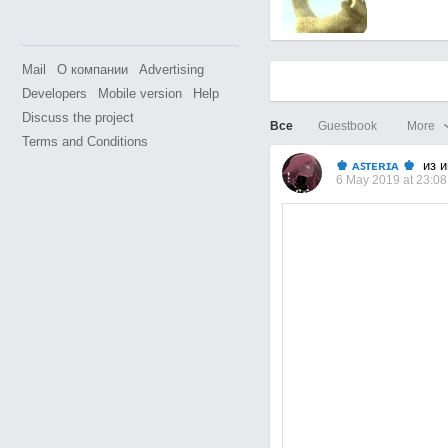
Mail
О компании
Advertising
Developers
Mobile version
Help
Discuss the project
Все
Guestbook
More
Terms and Conditions
♚ ᴀꜱᴛᴇʀɪᴀ ♚
из и
6 May 2019 at 23:08