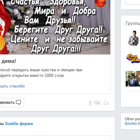
Групп
 дима!
пособ передать ваши чувства и эмоции при
арите открытки вместо 1000 слов.
зать спасибо
ировать
Other p
ры
Зомби ферма
ферма
i