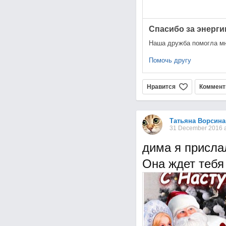
Спасибо за энерги
Наша дружба помогла мн
Помочь другу
Нравится
Коммент
Татьяна Ворсина
31 December 2016 a
дима я присла
Она ждет тебя т