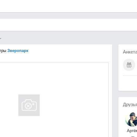
гры
Зверопарк
Анкет
Друзь
Артё
***