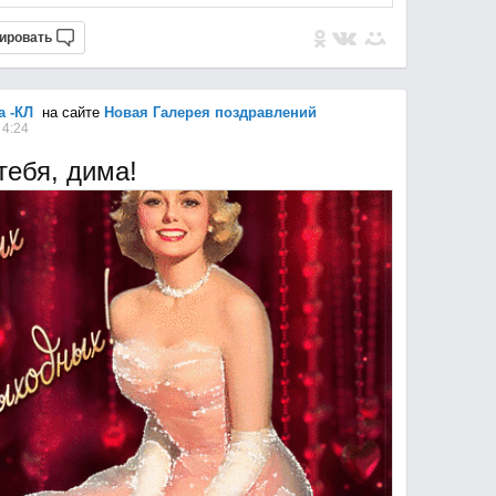
ировать
a -КЛ
на сайте
Новая Галерея поздравлений
 4:24
тебя, дима!