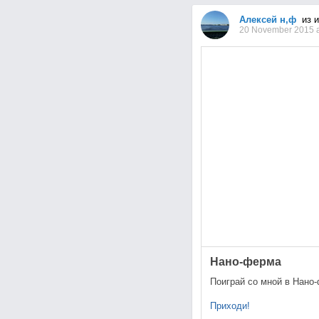
Алексей н,ф
из 
20 November 2015 a
Нано-ферма
Поиграй со мной в Нано-
Приходи!