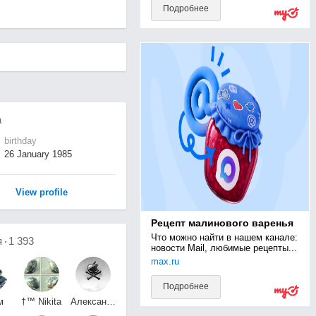
Подробнее
а
birthday
26 January 1985
View profile
Рецепт малинового варенья
Что можно найти в нашем канале: 
я
1 393
новости Mail, любимые рецепты...
max.ru
Подробнее
м
†™ Nikita
Александр
AleXandrovich ™†
Поддубный