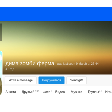
дима зомби ферма
was last seen 9 March at 23:44
41 год
Write a message
Подружиться
Send gift
1 393
1
41
Анкета
Друзья
Фото
Видео
Музыка
Группы
Игр