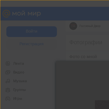
Гостиный Двор
Войти
Фотографии
Регистрация
Фото со мной
Лента
Видео
Музыка
Группы
Игры
Другие альбомы