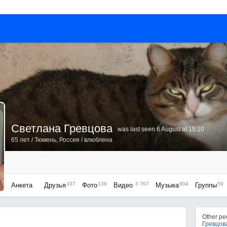
Светлана Гревцова
was last seen 6 August at 15:10
65 лет
/
Тюмень, Россия
/ влюблена
337
139
3 767
604
59
Анкета
Друзья
Фото
Видео
Музыка
Группы
Other p
Гревцов