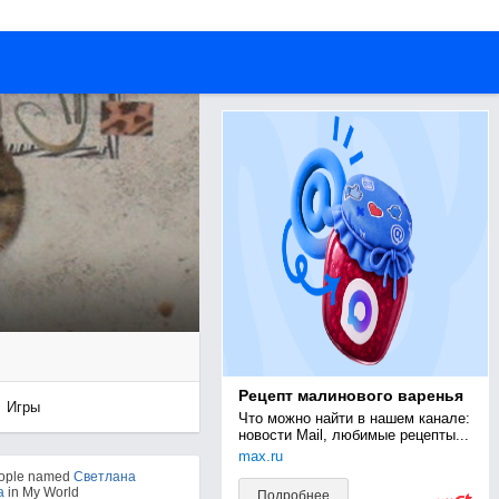
Рецепт малинового варенья
Игры
Что можно найти в нашем канале: 
новости Mail, любимые рецепты...
max.ru
eople named
Светлана
а
in My World
Подробнее