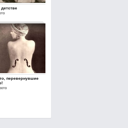
 детстве
ото
то, перевернувшие
р!
фото