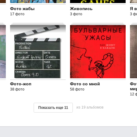
Фото жабы
Живопись
Я в
17 фото
3 фото
3 ф
Фото-жоп
Фото со мной
Фо
ми
38 фото
58 фото
12 
из 19 альбомов
Показать еще
11