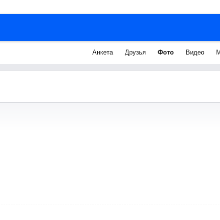
Анкета
Друзья
Фото
Видео
М