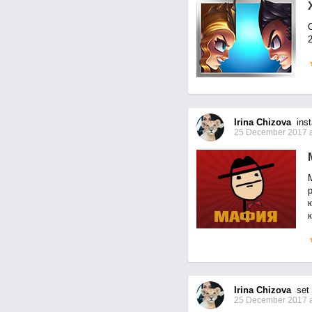
Irina Chizova
inst
25 December 2017 a
к
к
Irina Chizova
set p
25 December 2017 a