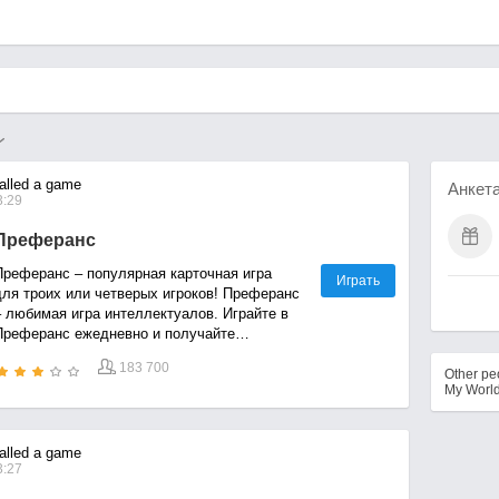
alled a game
Анкет
3:29
Преферанс
Преферанс – популярная карточная игра
Играть
для троих или четверых игроков! Преферанс
– любимая игра интеллектуалов. Играйте в
Преферанс ежедневно и получайте
бесплатные бонусы!
183 700
Other p
My Worl
alled a game
3:27