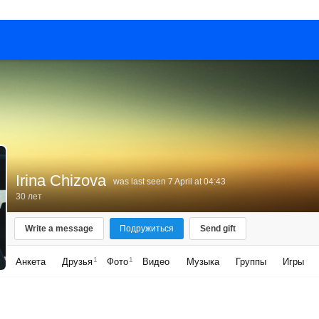
Irina Chizova
was last seen 7 April at 04:43
30 лет
Write a message
Подружиться
Send gift
1
1
Анкета
Друзья
Фото
Видео
Музыка
Группы
Игры