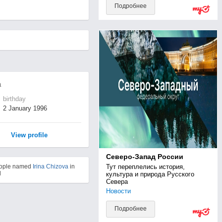
Подробнее
а
birthday
2 January 1996
View profile
Северо-Запад России
Тут переплелись история, 
eople named
Irina Chizova
in
d
культура и природа Русского 
Севера
Новости
Подробнее