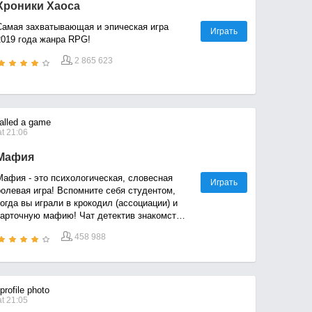
Хроники Хаоса
Самая захватывающая и эпическая игра
Играть
2019 года жанра RPG!
2 865 623
alled a game
t 21:06
Мафия
Мафия - это психологическая, словесная
Играть
ролевая игра! Вспомните себя студентом,
огда вы играли в крокодил (ассоциации) и
карточную мафию! Чат детектив знакомства
арты mafia.
458 988
rofile photo
t 21:05