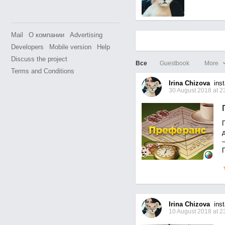
Mail
О компании
Advertising
Developers
Mobile version
Help
Discuss the project
Все
Guestbook
More
Terms and Conditions
Irina Chizova
inst
30 August 2018 at 2
Irina Chizova
inst
10 August 2018 at 2