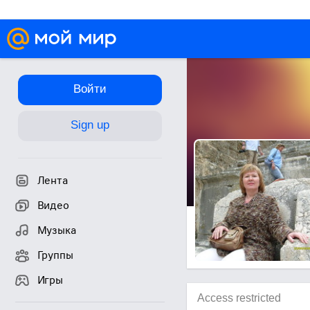
Войти
Sign up
Лента
Видео
Музыка
Группы
Игры
Access restricted