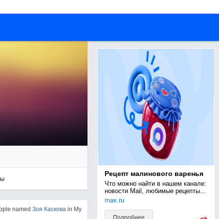
Рецепт малинового варенья
ры
Что можно найти в нашем канале: 
новости Mail, любимые рецепты...
max.ru
eople named
Зоя Каскова
in My
Подробнее