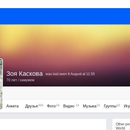
Зоя Каскова
was last seen 6 August at 11:55
70 лет
/ замужем
300
16
19
10
22
Анкета
Друзья
Фото
Видео
Музыка
Группы
Иг
Other p
World