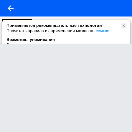
Моё видео
Применяются рекомендательные технологии
4 видео
Прочитать правила их применении можно по
ссылке
.
Возможны упоминания
В контенте могут упоминаться наркотики и связанная с ними
информация. Незаконное потребление наркотических
средств, психотропных веществ и их аналогов причиняет
вред здоровью, их незаконный оборот запрещён и влечёт
установленную законодательством ответственность