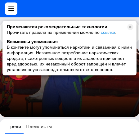
Применяются рекомендательные технологии
Прочитать правила их применении можно по
Каталог
Рекомендации
ссылке
.
Возможны упоминания
В контенте могут упоминаться наркотики и связанная с ними
информация. Незаконное потребление наркотических
средств, психотропных веществ и их аналогов причиняет
арсен аторакалян
вред здоровью, их незаконный оборот запрещён и влечёт
установленную законодательством ответственность
23 трека
Треки
Плейлисты