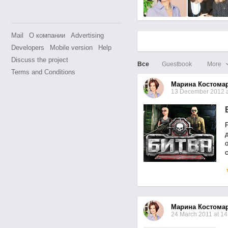
Mail
О компании
Advertising
Developers
Mobile version
Help
Discuss the project
Все
Guestbook
More
Terms and Conditions
Марина Костома
13 December 2012 a
с
Марина Костома
24 March 2011 at 14