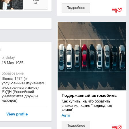
all
Подробнее
а
birthday
18 May 1985
образование
Школа 1272 (с
углубленным изучением
иностранных языков)
РУДН (Российский
Подержанный автомобиль
университет дружбы
народов)
Как купить, на что обратить 
внимание, какие "подводные 
камни"
View profile
Авто
Подробнее