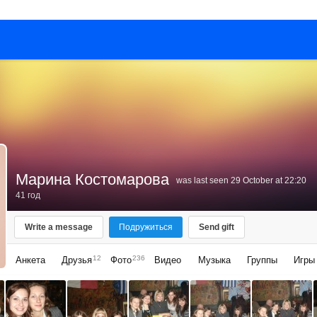
Марина Костомарова
was last seen 29 October at 22:20
41 год
Write a message
Подружиться
Send gift
12
236
Анкета
Друзья
Фото
Видео
Музыка
Группы
Игры