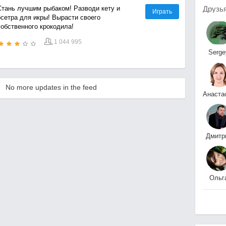
Друзь
Стань лучшим рыбаком! Разводи кету и
Играть
осетра для икры! Вырасти своего
собственного крокодила!
1 044 995
Serge
Kolesn
No more updates in the feed
Анаста
Ивано
Дмитр
Сорок
Ольг
Афанасьев