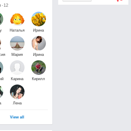
я
12
y
Наталья
Ирина
ik
Бунакова
Митрофанова
сия
Мария
Ирина
ва
Елистратова
Долгополова
ий
Карина
Кирилл
о
Корец
Рябиков
а
Лена
а
Потапова
View all