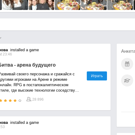
рова
installed a game
Анкет
t 23:46
Битва - арена будущего
Развивай своего персонажа и сражайся с
Играть
другими игроками на Арене в режиме
онлайн. RPG в постапокалиптическом
стиле, где высокие технологии соседствуют
 грубой силой.
28 896
рова
installed a game
:53