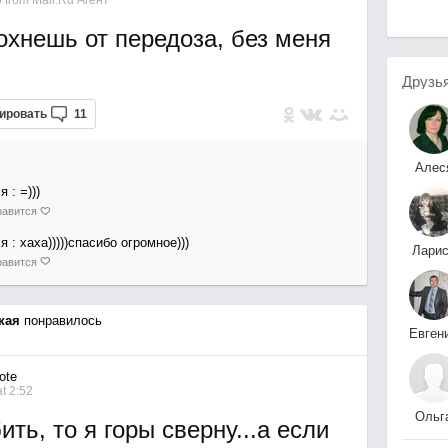
5
from
Mail.Ru Агент
охнешь от передоза, без меня
Друзь
ировать
11
Алес
Перминова
ля
: =)))
авится
ля
: хаха)))))спасибо огромное)))
Лари
авится
Дроб
кая
понравилось
Евген
Шек
ote
t 2:52
Ольг
ть, то я горы сверну...а если
Лесниц