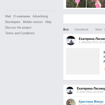
Mail
О компании
Advertising
Developers
Mobile version
Help
Discuss the project
Все
Guestbook
More
Terms and Conditions
Екатерина Лесни
1 January 2012 at 1
Екатерина Лесниц
8 June 2011 at 23:01
Кристина Мемус