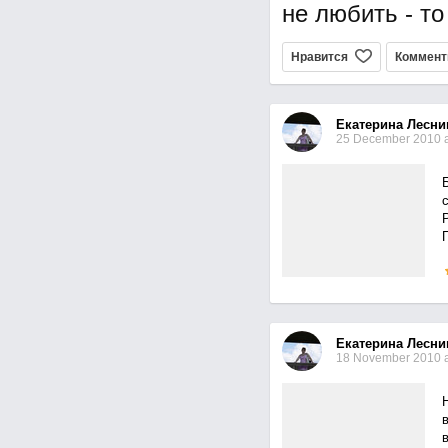
не любить - то
Нравится
Коммент
Екатерина Лесни
25 December 2010 a
Р
л
Екатерина Лесни
18 November 2010 a
Н
в