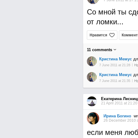
7 June 2011 at 17:1
Со мной ты сд
от ломки...
Нравится
Коммент
11
comments
Кристина Мемус
д
7 June 2011 at 21:28
Нр
Кристина Мемус
д
7 June 2011 at 21:35
Нр
Екатерина Лесниц
21 April 2011 at 21:20
Ирина Богино
wr
26 December 2010 a
если меня люби