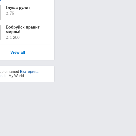
Глуша рулит
76
Бобруйск правит
миром!
1 200
View all
eople named
Екатерина
ая
in My World