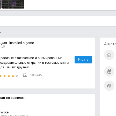
цкая
installed a game
Анкет
1:10
Красивые статические и анимированные
Играть
поздравительные открытки в гостевые книги
для Ваших друзей!
3 505 445
кая
понравилось
wrote