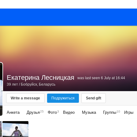
Екатерина Лесницкая
was last seen 6 July at 16:44
39 лет
/
Бобруйск, Беларусь
Write a message
Подружиться
Send gift
25
3
10
Анкета
Друзья
Фото
Видео
Музыка
Группы
Игры