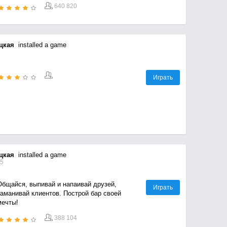
640 820
цкая
installed a game
Играть
цкая
installed a game
45
Общайся, выпивай и напаивай друзей,
Играть
заманивай клиентов. Построй бар своей
мечты!
388 104