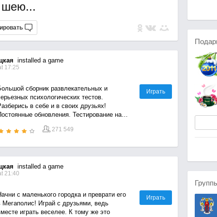
 шею...
ировать
Подар
цкая
installed a game
t 17:25
Большой сборник развлекательных и
Играть
серьезных психологических тестов.
азберись в себе и в своих друзьях!
Постоянные обновления. Тестирование на
любой вкус и на любую тему. Дружба,
271 549
юбовь, парни и девушки, психология, IQ,
общение, отношения и знакомства, тест про
Сумерки, юмор и приколы - любой тест для
тебя! В будущем мы планируем множестве
цкая
installed a game
тестов на самые разные темы: про любимую
t 21:40
вами музыку и кино фильмы и игры!
Групп
ачни с маленького городка и преврати его
Играть
в Мегаполис! Играй с друзьями, ведь
месте играть веселее. К тому же это