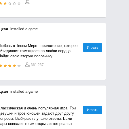
цкая
installed a game
Любовь в Твоем Мире - приложение, которое
Играть
объединяет томящиеся по любви сердца.
Найди свою вторую половинку!
361 237
цкая
installed a game
Классическая и очень популярная игра! Три
Играть
девушки и трое юношей задают друг другу
вопросы. Выбирают лучшие ответы. Если
пары совпали, то им открываются реальные
имена.