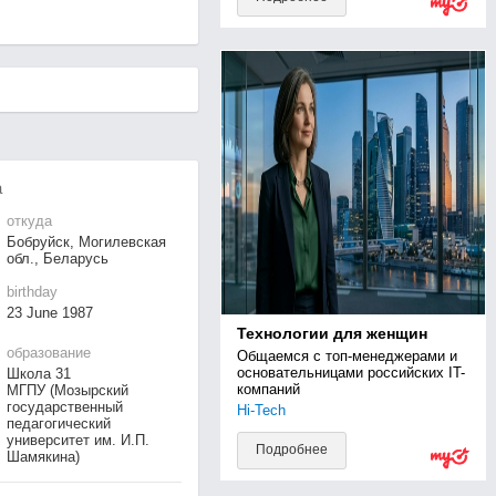
а
откуда
Бобруйск, Могилевская
обл., Беларусь
birthday
23 June 1987
Технологии для женщин
образование
Общаемся с топ-менеджерами и 
основательницами российских IT-
Школа 31
компаний
МГПУ (Мозырский
государственный
Hi-Tech
педагогический
университет им. И.П.
Подробнее
Шамякина)