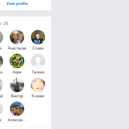
View profile
я
25
я
Анастасия
Слава
Мишур
.
са
Анри
Галина
ыш
Кашников
Стрыгина
ий
Виктор
Ксения
Ходосок
Гришанова
а
Александр
кая
Безручко