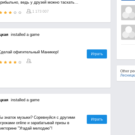
прибыльно, ведь у друзей можно таскать
еньги.
1 173 007
цкая
installed a game
Сделай офигительный Маникюр!
Играть
Other p
Лесницк
цкая
installed a game
Ты знаток музыки? Соревнуйся с другими
Играть
гроками online и зарабатывай призы в
викторине "Угадай мелодию"!