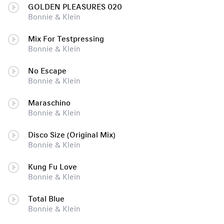
GOLDEN PLEASURES 020
Воnniе & Кlеin
Mix For Testpressing
Воnniе & Кlеin
No Escape
Bonnie & Klein
Maraschino
Воnniе & Кlеin
Disco Size (Original Mix)
Воnniе & Кlеin
Kung Fu Love
Bonnie & Klein
Total Blue
Bonnie & Klein