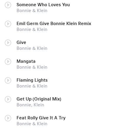
Someone Who Loves You
Воnniе & Кlеin
Emil Germ Give Bonnie Klein Remix
Воnniе & Кlеin
Give
Воnniе & Кlеin
Mangata
Воnniе & Кlеin
Flaming Lights
Воnniе & Кlеin
Get Up (Original Mix)
Bonnie, Klein
Feat Rolly Give It A Try
Воnniе & Кlеin