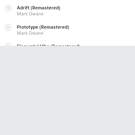
Adrift (Remastered)
Mark Dwane
Prototype (Remastered)
Mark Dwane
Elemental Vibe (Remastered)
Mark Dwane
Astral (Remastered)
Mark Dwane
Solar Array (Remastered)
Mark Dwane
Daylight Disc
Mark Dwane
Voice of the Future (Remastered)
Mark Dwane