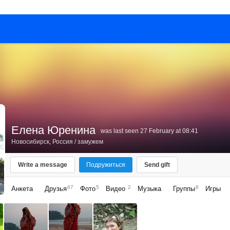
Елена Юренина
was last seen 27 February at 08:41
Новосибирск, Россия
/ замужем
Write a message
Подружиться
Send gift
67
5
2
8
Анкета
Друзья
Фото
Видео
Музыка
Группы
Игры