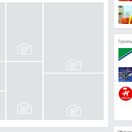
Групп
Other p