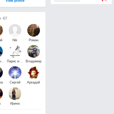
View profile
я
67
ий
Nik
Роман
та
Lok
Пустовитов
Классический
Парис и Елена
Владимир
ут
Компания
Карепин
на
Сергей
Аркадий
на
Ионников
Беспалов
a
Ирина
~
Демиденко