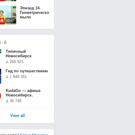
Эпизод 14.
Геометрическое
мыло
05:47
ы
8
Типичный
Новосибирск
266 821
Гид по путешествиям
1 848 351
KudaGo — афиша
Новосибирск.
36 748
View all
eople named
Елена Юренина