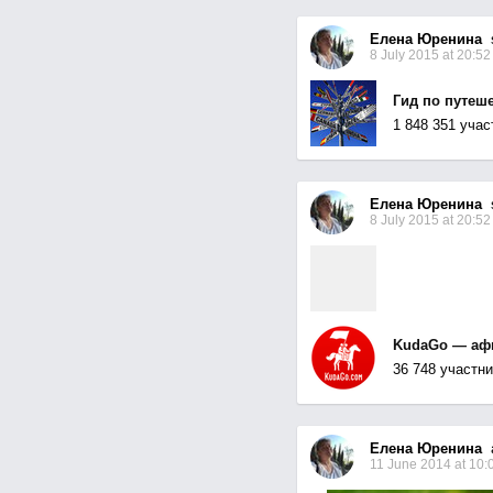
Елена Юренина
s
8 July 2015 at 20:52
Гид по путеш
1 848 351 учас
Елена Юренина
s
8 July 2015 at 20:52
KudaGo — аф
36 748 участни
Елена Юренина
a
11 June 2014 at 10: