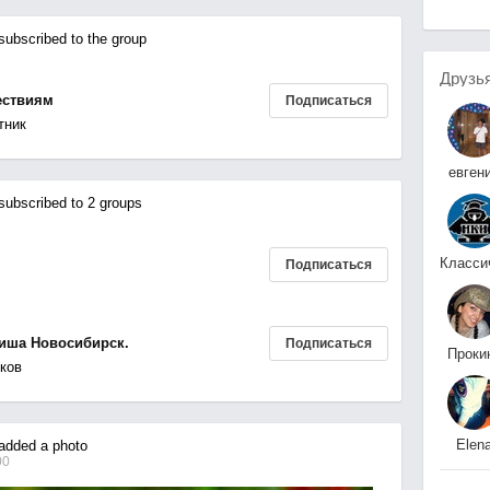
ubscribed to the group
Друзь
ествиям
Подписаться
тник
евген
салю
ubscribed to 2 groups
Подписаться
Инстит
иша Новосибирск.
Подписаться
Проки
ков
Татья
Elen
dded a photo
~~~~****SSS****~~
00