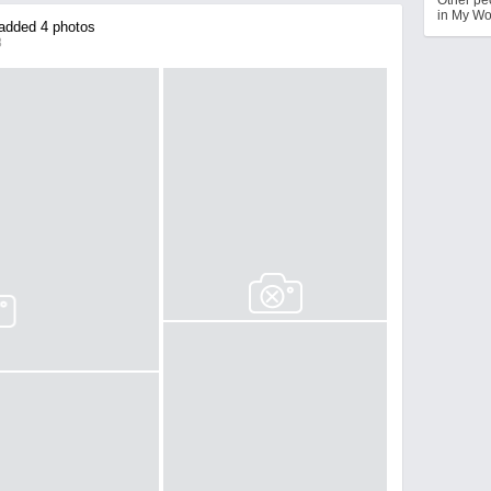
in My Wo
dded 4 photos
8