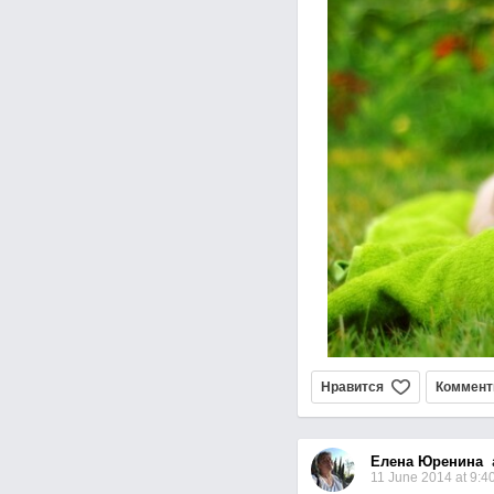
Нравится
Коммент
Елена Юренина
a
11 June 2014 at 9:4