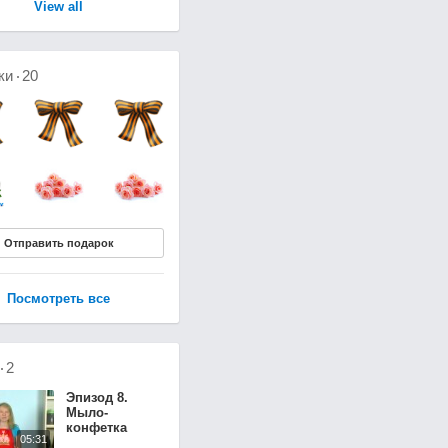
View all
ки
20
Отправить подарок
Посмотреть все
о
2
Эпизод 8.
Мыло-
конфетка
05:31