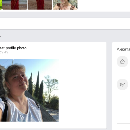
et profile photo
Анкет
 9:49