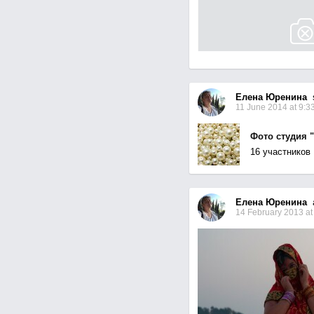
Елена Юренина
s
11 June 2014 at 9:3
Фото студия 
16 участников
Елена Юренина
a
14 February 2013 at