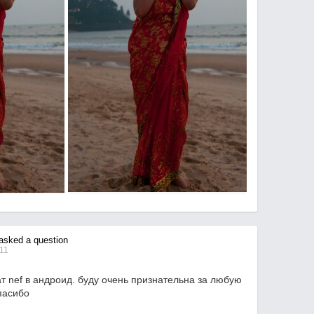
sked a question
:11
 nef в андроид. буду очень признательна за любую
пасибо