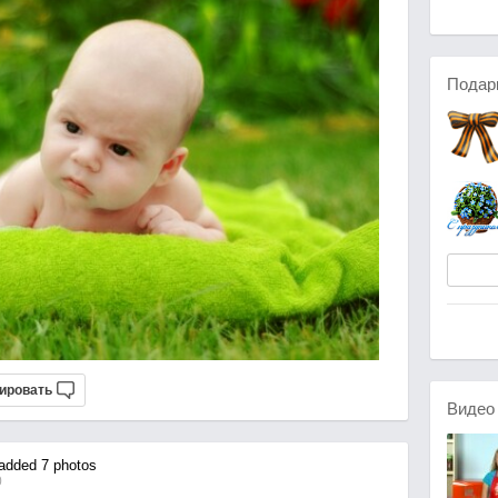
Подар
ировать
Виде
dded 7 photos
0