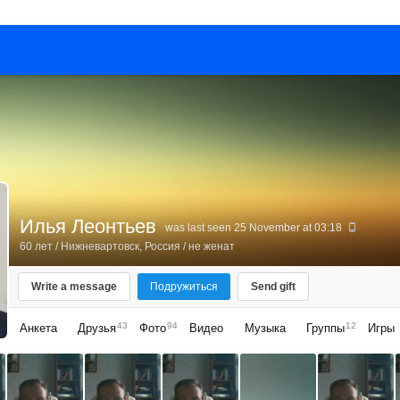
Илья Леонтьев
was last seen 25 November at 03:18
60 лет
/
Нижневартовск, Россия
/ не женат
Write a message
Подружиться
Send gift
43
94
12
Анкета
Друзья
Фото
Видео
Музыка
Группы
Игры