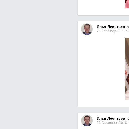
Илья Леонтьев
se
20 February 2019 at
Илья Леонтьев
se
26 December 2018 a