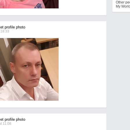
Other p
My Worl
t profile photo
 18:33
t profile photo
t 11:08