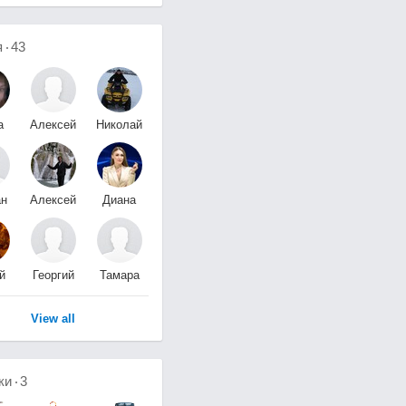
я
43
а
Алексей
Николай
а
Калашников
Лысенко
ан
Алексей
Диана
в
Сидоров
Леонтьева
й
Георгий
Тамара
шев
Воюш
Шатило
View all
ки
3