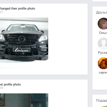
anged their profile photo
Друзь
:15
Ольг
Вершинин
Русл
Замалдыно
серге
глады
t profile photo
:39
Подар