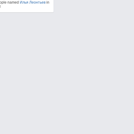
eople named
Илья Леонтьев
in
d