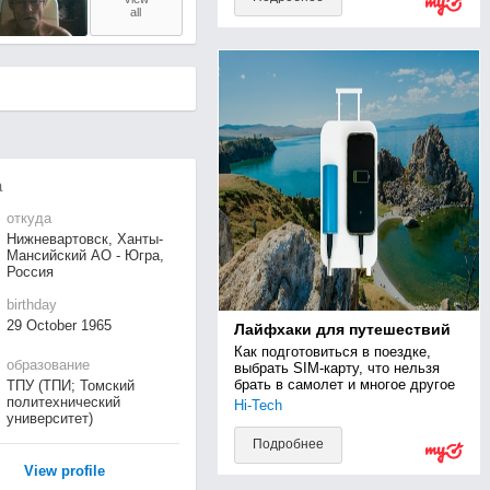
all
а
откуда
Нижневартовск, Ханты-
Мансийский АО - Югра,
Россия
birthday
29 October 1965
Лайфхаки для путешествий
Как подготовиться в поездке, 
образование
выбрать SIM-карту, что нельзя 
брать в самолет и многое другое
ТПУ (ТПИ; Томский
политехнический
Hi-Tech
университет)
Подробнее
View profile