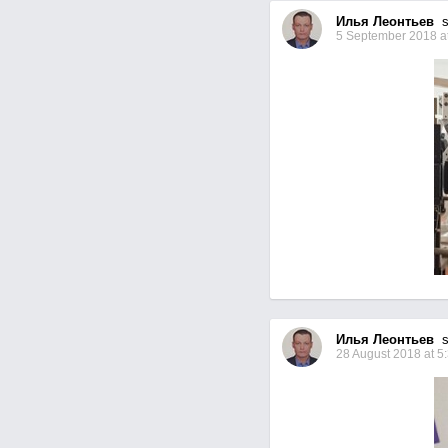
Илья Леонтьев
se
5 September 2018 at
Илья Леонтьев
se
28 August 2018 at 5