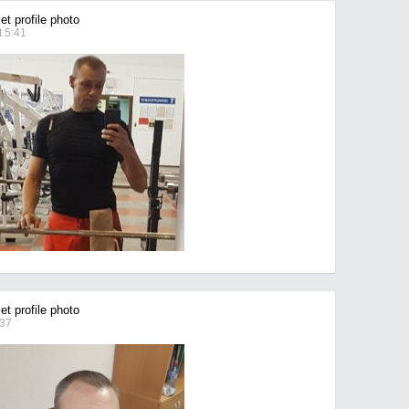
t profile photo
 5:41
t profile photo
:37