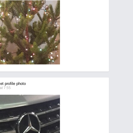
t profile photo
t 7:55