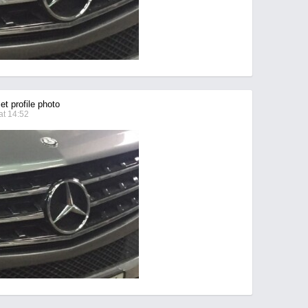
t profile photo
at 14:52