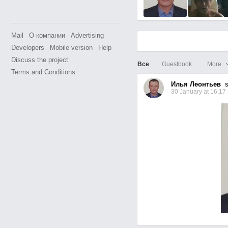
Mail
О компании
Advertising
Developers
Mobile version
Help
Discuss the project
Все
Guestbook
More
Terms and Conditions
Илья Леонтьев
se
30 January at 16:17