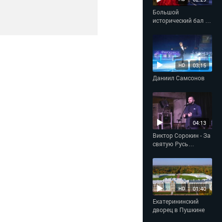
Большой
исторический бал в
Империал-отеле
«Талион»
03:15
HD
Даниил Самсонов
04:13
Виктор Сорокин - За
святую Русь
помолюсь
01:40
HD
Екатерининский
дворец в Пушкине