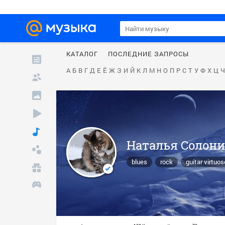
КАТАЛОГ
ПОСЛЕДНИЕ ЗАПРОСЫ
А
Б
В
Г
Д
Е
Ё
Ж
З
И
Й
К
Л
М
Н
О
П
Р
С
Т
У
Ф
Х
Ц
Ч
Наталья Солон
blues
rock
guitar virtuos