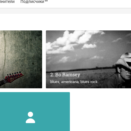
лнители
Подписчики
69
Bo Ramsey
blues
americana
blues rock