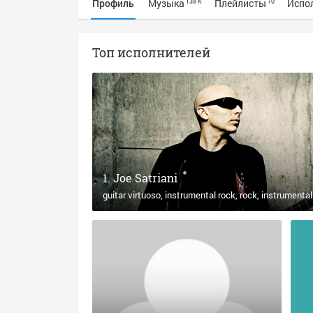
Профиль
Музыка
Плейлисты
Испо
138 K
70
Топ исполнителей
Joe Satriani
guitar virtuoso
instrumental rock
rock
instrumental