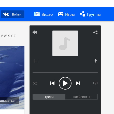
Видео
Игры
Группы
Войти
V
W
X
Y
Z
Треки
Плейлисты
дписаться