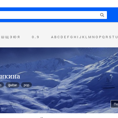
Ш
Щ
Э
Ю
Я
0 .. 9
A
B
C
D
E
F
G
H
I
J
K
L
M
N
O
P
Q
R
S
T
U
инкина
o
guitar
pop
По