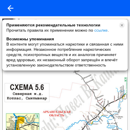
Йумжагийн Олорхгорн
Применяются рекомендательные технологии
added a photo
Прочитать правила их применении можно по
ссылке
.
25 Mar в 21:56
Возможны упоминания
В контенте могут упоминаться наркотики и связанная с ними
информация. Незаконное потребление наркотических
средств, психотропных веществ и их аналогов причиняет
вред здоровью, их незаконный оборот запрещён и влечёт
установленную законодательством ответственность