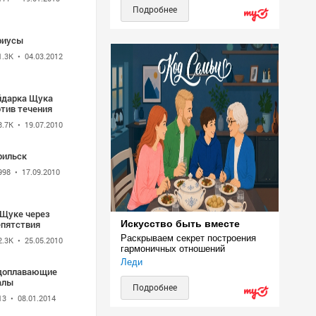
Подробнее
риусы
1.3K
• 04.03.2012
йдарка Щука
отив течения
3.7K
• 19.07.2010
рильск
998
• 17.09.2010
 Щуке через
епятствия
Искусство быть вместе
Раскрываем секрет построения 
2.3K
• 25.05.2010
гармоничных отношений
Леди
доплавающие
алы
Подробнее
13
• 08.01.2014