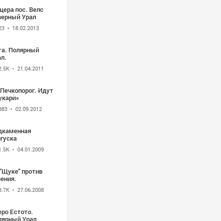
щера пос. Велс
верный Урал
23
• 18.02.2013
та. Полярный
л.
2.5K
• 21.04.2011
_Печкопорог. Идут
укари»
383
• 02.09.2012
дкаменная
нгуска
1.5K
• 04.01.2009
"Щуке" против
ения.
3.7K
• 27.06.2008
еро Естото.
лярный Урал