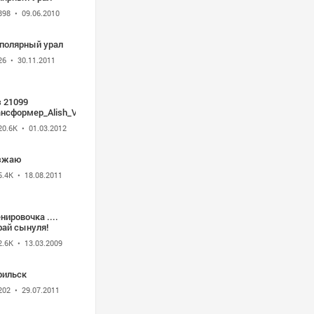
898
• 09.06.2010
 полярный урал
26
• 30.11.2011
 21099
ансформер_Alish_Video
20.6K
• 01.03.2012
зжаю
5.4K
• 18.08.2011
нировочка ....
фай сынуля!
2.6K
• 13.03.2009
рильск
202
• 29.07.2011