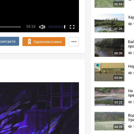
05:59
Ха
04:34
01:26
контакте
Ба
Одноклассники
пр
00:39
Но
03:00
На
пр
03:22
Во
Ур
04:39