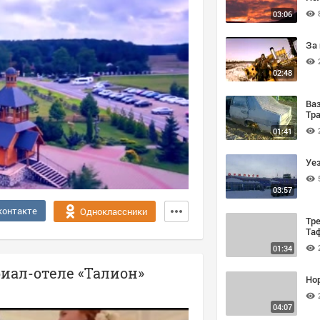
03:06
За
02:48
Ваз
Тр
01:41
Уе
03:57
контакте
Одноклассники
Тре
Та
01:34
иал-отеле «Талион»
Но
04:07