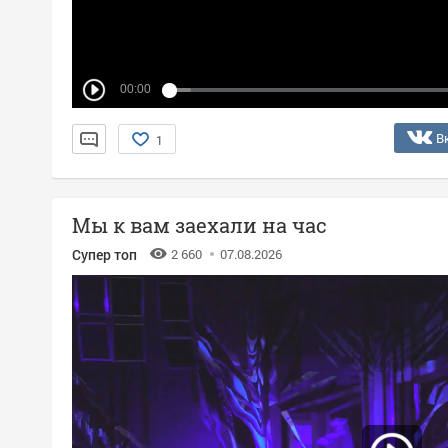
00:00
В
1
Мы к вам заехали на час
Супер топ
2 660
07.08.2026