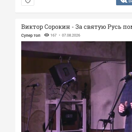
В
Виктор Сорокин - За святую Русь п
Супер топ
167
07.08.2026