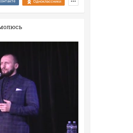
контакте
Одноклассники
омолюсь