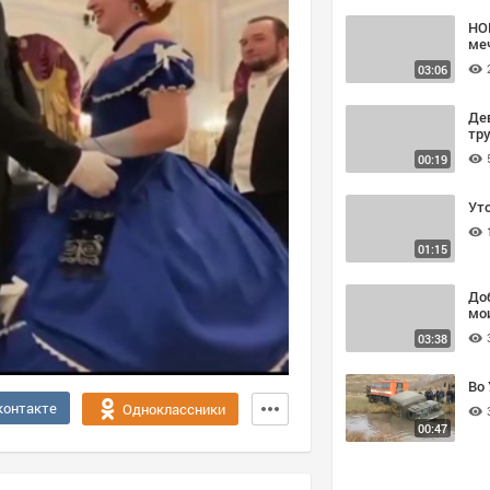
НО
ме
03:06
Де
тр
00:19
Ут
01:15
До
мо
03:38
Во 
контакте
Одноклассники
00:47