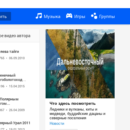
ить
Музыка
Игры
Группы
ое видео автора
яева тайги
765
• 06.09.2010
сеничный
егоболотоход
ДВЕДЬ с
196
• 15.04.2015
рузкой на прицеп
ГЕМ
 Полярным
гом...
Что здесь посмотреть
Ледники и вулканы, киты и 
367
• 26.04.2009
медведи, буддийские дацаны и 
северные поселения
лярный Урал 2011
Новости
177
• 19.01.2013