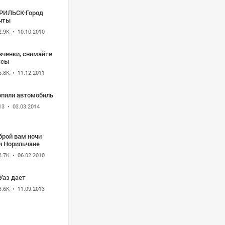
РИЛЬСК-Город
чты
2.9K
• 10.10.2010
вченки, снимайте
усы
5.8K
• 11.12.2011
опили автомобиль
13
• 03.03.2014
брой вам ночи
и Норильчане
3.7K
• 06.02.2010
Уаз дает
3.6K
• 11.09.2013