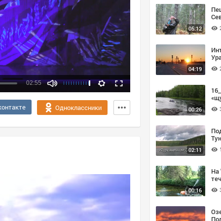
Пе
Се
05:12
Ин
Ура
04:19
02:55
16
«щ
Качество:
контакте
Одноклассники
00:26
360p
720p
По
Ту
02:11
На 
теч
00:16
Оз
По