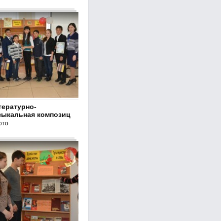
тературно-
зыкальная композиц
ото