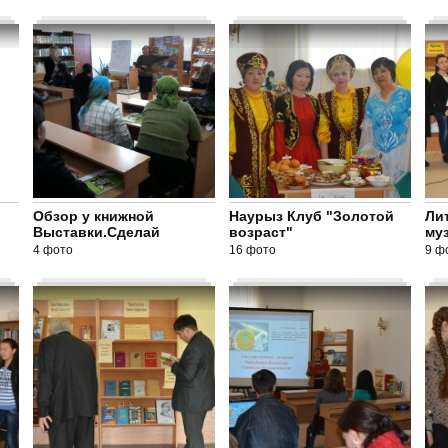
Обзор у книжной
Наурыз Клуб "Золотой
Ли
Выставки.Сделай
возраст"
му
4 фото
16 фото
9 ф