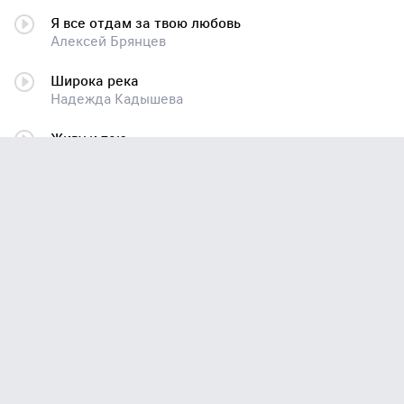
Я все отдам за твою любовь
Алексей Брянцев
Широка река
Надежда Кадышева
Живу и таю
Стас Михайлов
Виновата ли я
Золотое Кольцо
А напоследок я скажу
Рада Рай
Симфония 05 "Нежность" (+бит)
Шопен Фредерик
Песня О Женской Дружбе (Дуэт С А. Апиной)
Лолита