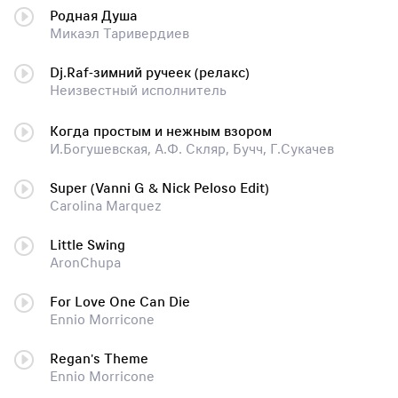
Родная Душа
Микаэл Таривердиев
Dj.Raf-зимний ручеек (релакс)
Неизвестный исполнитель
Когда простым и нежным взором
И.Богушевская, А.Ф. Скляр, Бучч, Г.Сукачев
Super (Vanni G & Nick Peloso Edit)
Carolina Marquez
Little Swing
AronChupa
For Love One Can Die
Ennio Morricone
Regan's Theme
Ennio Morricone