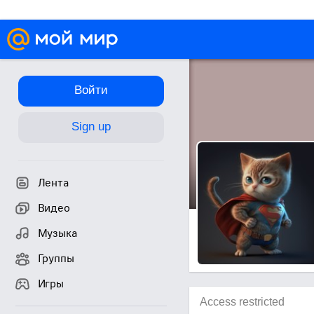
Войти
Sign up
Лента
Видео
Музыка
Группы
Игры
Access restricted