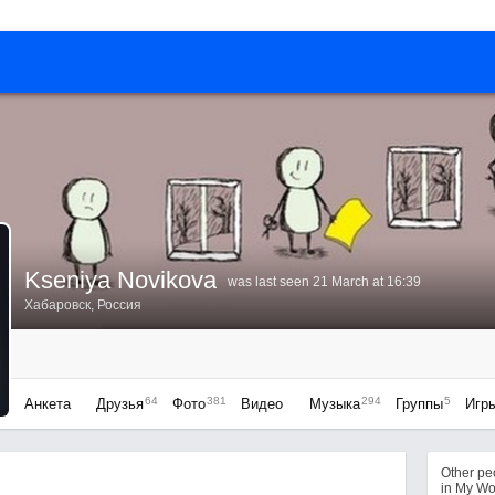
Kseniya Novikova
was last seen 21 March at 16:39
Хабаровск, Россия
64
381
294
5
Анкета
Друзья
Фото
Видео
Музыка
Группы
Игр
Other p
in My Wo