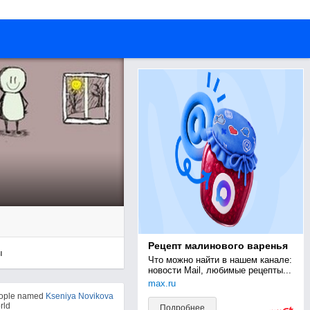
Рецепт малинового варенья
ы
Что можно найти в нашем канале: 
новости Mail, любимые рецепты...
max.ru
eople named
Kseniya Novikova
rld
Подробнее