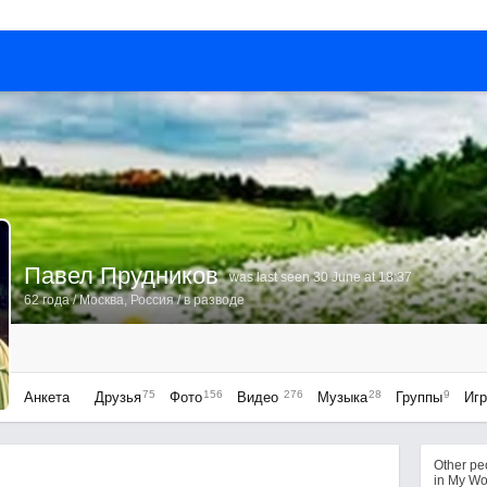
Павел Прудников
was last seen 30 June at 18:37
62 года
/
Москва, Россия
/ в разводе
75
156
276
28
9
Анкета
Друзья
Фото
Видео
Музыка
Группы
Иг
Other p
in My Wo