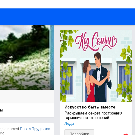
Искусство быть вместе
ры
Раскрываем секрет построения 
гармоничных отношений
Леди
eople named
Павел Прудников
rld
Подробнее