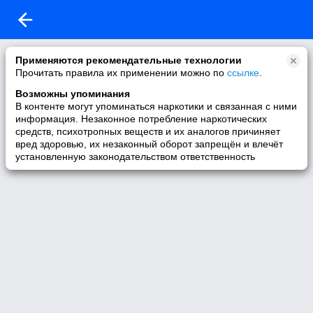
Доступ по паролю.
Применяются рекомендательные технологии
Прочитать правила их применении можно по
ссылке
.
Для просмотра альбома введите пароль
Возможны упоминания
В контенте могут упоминаться наркотики и связанная с ними
информация. Незаконное потребление наркотических
средств, психотропных веществ и их аналогов причиняет
вред здоровью, их незаконный оборот запрещён и влечёт
Отправить
установленную законодательством ответственность