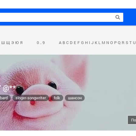
Ш
Щ
Э
Ю
Я
0 .. 9
A
B
C
D
E
F
G
H
I
J
K
L
M
N
O
P
Q
R
S
T
U
T @**
 bard
singer-songwriter
folk
шансон
По