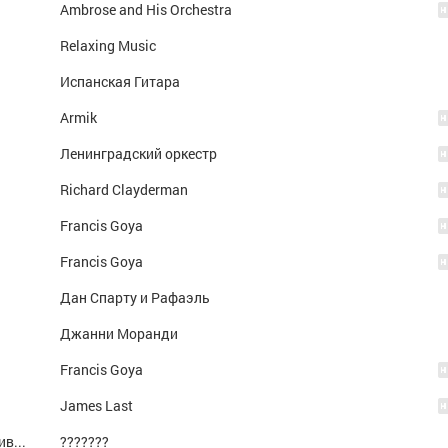
Ambrose and His Orchestra
Relaxing Music
Испанская Гитара
Armik
Ленинградский оркестр
Richard Clayderman
Francis Goya
Francis Goya
Дан Спарту и Рафаэль
Джанни Моранди
Francis Goya
James Last
Дагестанская лезгинка (с чеченскими мотивами)
???????