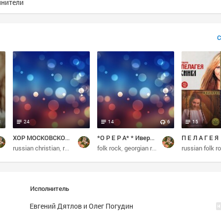
лнители
С
1
24
14
6
15
ХОР МОСКОВСКОГО СРЕТЕНСКОГО монастыря
*О Р Е Р А* * Иверия* АРГО и др.
П Е Л А Г Е Я
baritone
russian christian
russian
choir
folk rock
christian
georgian rock
georgian
russian folk r
soviet ro
Исполнитель
Евгений Дятлов и Олег Погудин