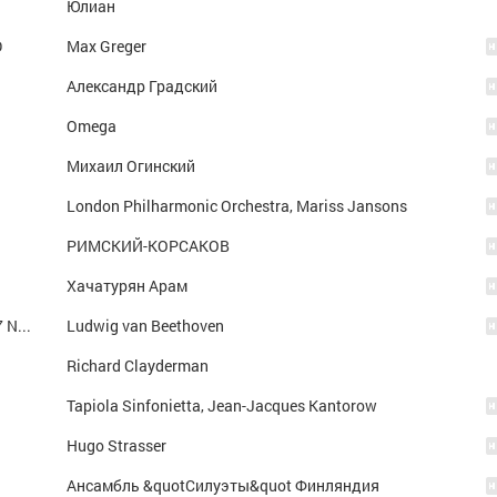
Юлиан
D
Max Greger
Александр Градский
Omega
Михаил Огинский
London Philharmonic Orchestra, Mariss Jansons
РИМСКИЙ-КОРСАКОВ
Хачатурян Арам
Piano Sonata No. 14 in C-sharp minor, Op. 27 No. 2 "Moonlight Sonata": I. Adagio sostenuto
Ludwig van Beethoven
Richard Clayderman
Tapiola Sinfonietta, Jean-Jacques Kantorow
Hugo Strasser
Ансамбль &quotСилуэты&quot Финляндия