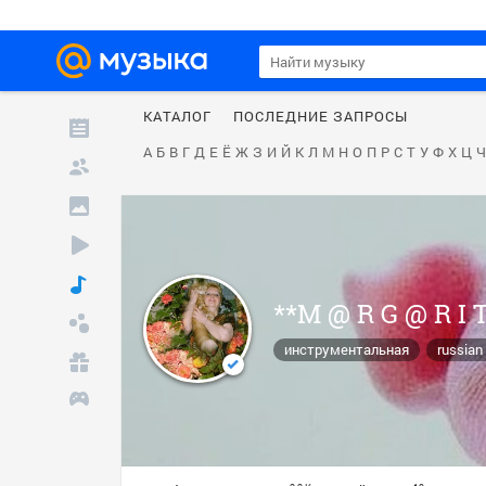
КАТАЛОГ
ПОСЛЕДНИЕ ЗАПРОСЫ
А
Б
В
Г
Д
Е
Ё
Ж
З
И
Й
К
Л
М
Н
О
П
Р
С
Т
У
Ф
Х
Ц
Ч
**M @ R G @ R I 
инструментальная
russian