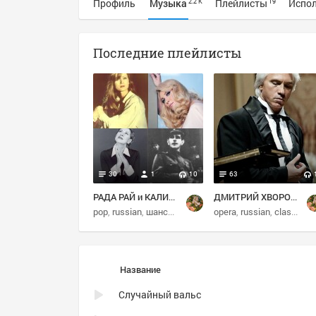
Профиль
Музыка
Плейлисты
Испо
2.2 K
19
Последние плейлисты
30
1
10
63
РАДА РАЙ и КАЛИНА КРАСНАЯ и ДРУГИЕ
ДМИТРИЙ ХВОРОСТОВСКИЙ
pop
russian
шансон
russian chanson
opera
russian
classical
Название
Случайный вальс