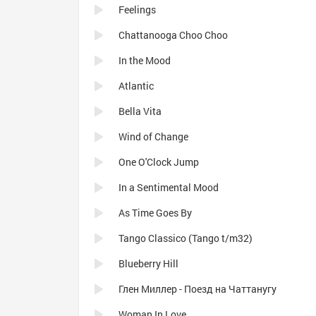
Feelings
Chattanooga Choo Choo
In the Mood
Atlantic
Bella Vita
Wind of Change
One O'Clock Jump
In a Sentimental Mood
As Time Goes By
Tango Classico (Tango t/m32)
Blueberry Hill
Глен Миллер - Поезд на Чаттанугу
Woman In Love