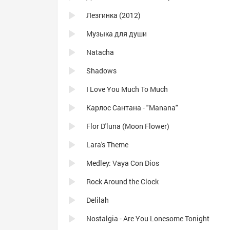
Лезгинка (2012)
Музыка для души
Natacha
Shadows
I Love You Much To Much
Карлос Сантана - "Manana"
Flor D'luna (Moon Flower)
Lara's Theme
Medley: Vaya Con Dios
Rock Around the Clock
Delilah
Nostalgia - Are You Lonesome Tonight