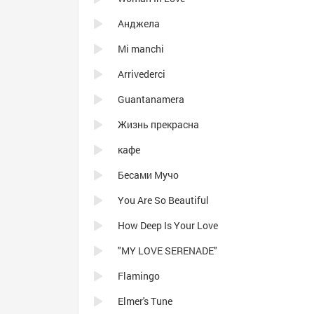
Анджела
Mi manchi
Arrivederci
Guantanamera
Жизнь прекрасна
кафе
Бесами Мучо
You Are So Beautiful
How Deep Is Your Love
"MY LOVE SERENADE"
Flamingo
Elmer's Tune