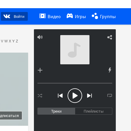
Видео
Игры
Группы
Войти
V
W
X
Y
Z
Треки
Плейлисты
дписаться