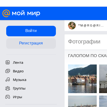
**M @ R G @ R I T @**
Войти
Фотографии
Регистрация
ГАЛОПОМ ПО СК
Лента
Видео
Музыка
Группы
Игры