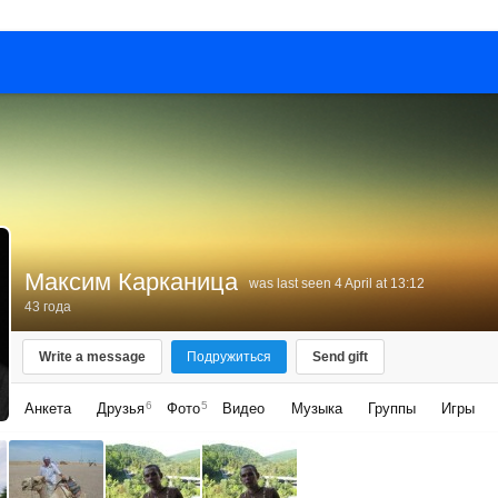
Максим Карканица
was last seen 4 April at 13:12
43 года
Write a message
Подружиться
Send gift
6
5
Анкета
Друзья
Фото
Видео
Музыка
Группы
Игры