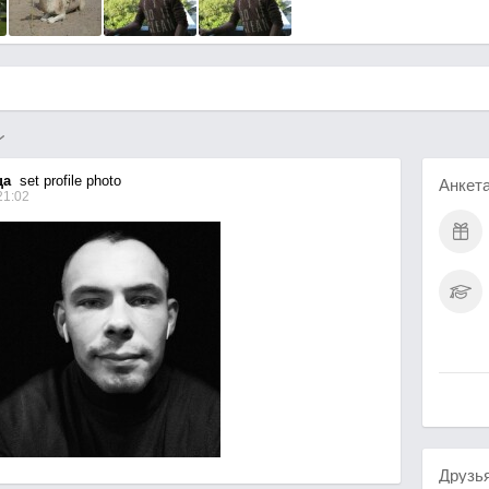
ца
set profile photo
Анкет
21:02
Друзь