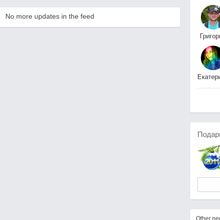
No more updates in the feed
Григор
Телю
Екатер
M
Подар
Other p