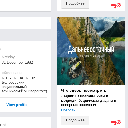
Подробнее
а
birthday
31 December 1982
образование
БНТУ (БГПА; БГПИ;
Белорусский
национальный
Что здесь посмотреть
технический университет)
Ледники и вулканы, киты и 
медведи, буддийские дацаны и 
View profile
северные поселения
Новости
Подробнее
я
6