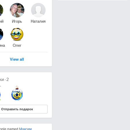
ий
Игорь
Наталия
к
Игорь
Карканица
ина
Олег
Клевцевич
View all
ки
2
Отправить подарок
eople named
Максим