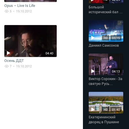
Opus – Live Is Life
Большой
5
• 19.10.2012
исторический бал в
Империал-отеле
«Талион»
03:15
HD
Даниил Самсонов
04:40
Осень ДДТ
7
• 19.10.2012
04:13
Виктор Сорокин - За
святую Русь
помолюсь
01:40
HD
Екатерининский
дворец в Пушкине