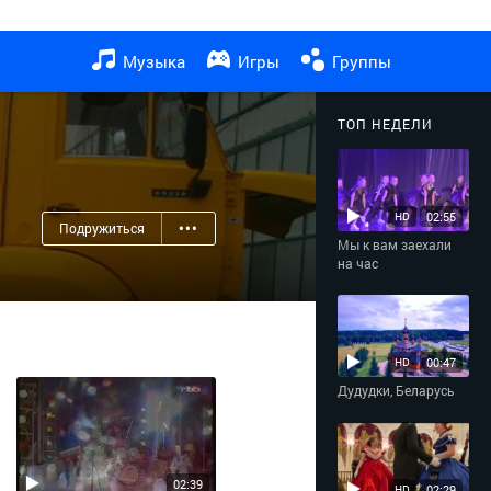
Музыка
Игры
Группы
ТОП НЕДЕЛИ
02:55
HD
Подружиться
•••
Мы к вам заехали
на час
00:47
HD
Дудудки, Беларусь
02:39
02:29
HD