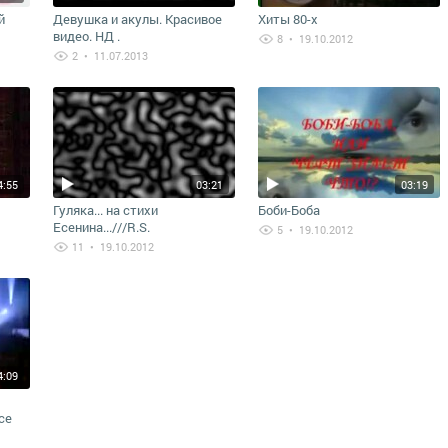
й
Девушка и акулы. Красивое
Хиты 80-х
видео. НД .
8
• 19.10.2012
2
• 11.07.2013
4:55
03:21
03:19
Гуляка... на стихи
Боби-Боба
Есенина...///R.S.
5
• 19.10.2012
11
• 19.10.2012
4:09
ce