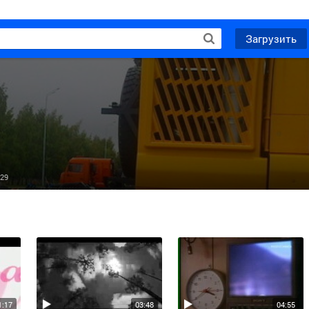
Загрузить
29
1:17
03:48
04:55