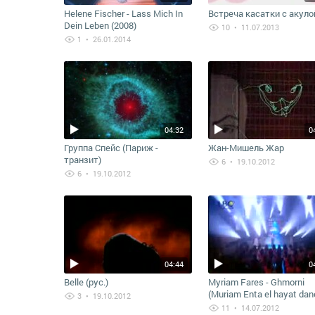
Helene Fischer - Lass Mich In
Встреча касатки с акуло
Dein Leben (2008)
10
• 11.07.2013
1
• 26.01.2014
04:32
0
Группа Спейс (Париж -
Жан-Мишель Жар
транзит)
6
• 19.10.2012
6
• 19.10.2012
04:44
0
Belle (рус.)
Myriam Fares - Ghmorni
(Muriam Enta el hayat dan
3
• 19.10.2012
mix remaked)
11
• 14.07.2012