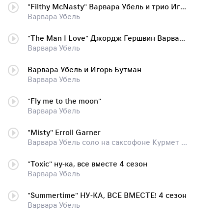
"Filthy McNasty" Варвара Убель и трио Игоря Бутмана
Варвара Убель
"The Man I Love" Джордж Гершвин Варвара Убель и Оркестр О Лундстрема
Варвара Убель
Варвара Убель и Игорь Бутман
Варвара Убель
"Fly me to the moon"
Варвара Убель
"Misty" Erroll Garner
Варвара Убель соло на саксофоне Курмет Серикбаев
"Toxic" ну-ка, все вместе 4 сезон
Варвара Убель
"Summertime" НУ-КА, ВСЕ ВМЕСТЕ! 4 сезон
Варвара Убель