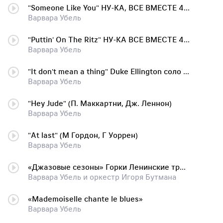
"Someone Like You" НУ-КА, ВСЕ ВМЕСТЕ 4 сезон
Варвара Убель
"Puttin' On The Ritz" НУ-КА ВСЕ ВМЕСТЕ 4 сезон
Варвара Убель
"It don't mean a thing" Duke Ellington соло на саксофоне Курмет Серикбаев
Варвара Убель
"Hey Jude" (П. Маккартни, Дж. Леннон)
Варвара Убель
"At last" (М Гордон, Г Уоррен)
Варвара Убель
«Джазовые сезоны» Горки Ленинские трансляция
Варвара Убель и оркестр Игоря Бутмана
«Mademoiselle chante le blues»
Варвара Убель