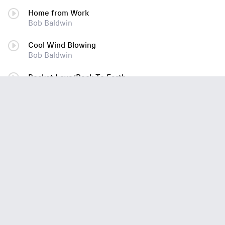
Home from Work
Bob Baldwin
Cool Wind Blowing
Bob Baldwin
Rocket Love/Back To Earth
Bob Baldwin
Give in to Love
Bob Baldwin
The Real Thing/Keeping It Real (Featuring Chieli Minucci/Ragan Whiteside)
Bob Baldwin
Third Wind
Bob Baldwin
Wonder Wander
Bob Baldwin