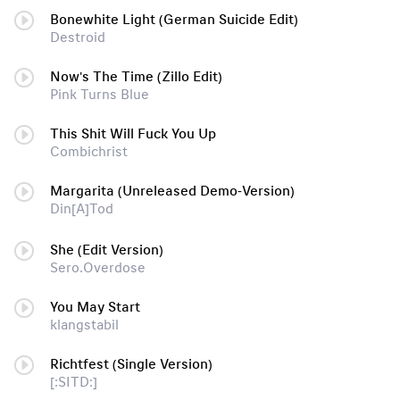
Bonewhite Light (German Suicide Edit)
Destroid
Now's The Time (Zillo Edit)
Pink Turns Blue
This Shit Will Fuck You Up
Combichrist
Margarita (Unreleased Demo-Version)
Din[A]Tod
She (Edit Version)
Sero.Overdose
You May Start
klangstabil
Richtfest (Single Version)
[:SITD:]