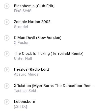
Blasphemia (Club-Edit)
Fïx8:Sëd8
Zombie Nation 2003
Grendel
C'Mon Devil (Slow Version)
X-Fusion
The Clock Is Ticking (Terrorfakt Remix)
Unter Null
Herzlos (Radio Edit)
Absurd Minds
Xfixiation (Myer Burns The Dancefloor Remix By Haujobb)
Tactical Sekt
Lebensborn
[:SITD:]