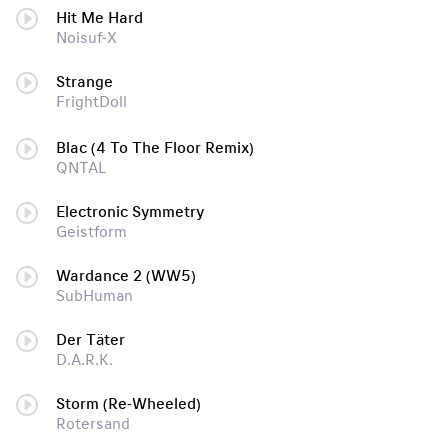
Hit Me Hard
Noisuf-X
Strange
FrightDoll
Blac (4 To The Floor Remix)
QNTAL
Electronic Symmetry
Geistform
Wardance 2 (WW5)
SubHuman
Der Täter
D.A.R.K.
Storm (Re-Wheeled)
Rotersand