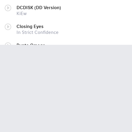
DCDISK (DD Version)
KiEw
Closing Eyes
In Strict Confidence
Punto Omega
Punto Omega
Sex 'N' Cross (Sex In Texas Mix)
Distian!
Epoch (CCF)
This Morn' Omina
Electronic World Transmission (Reconstructed By [:SITD:])
Rotersand
Conflict (Combichrist RMX)
The Azoic