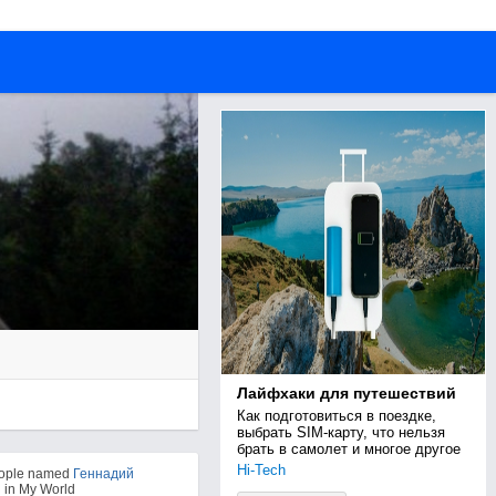
Лайфхаки для путешествий
Как подготовиться в поездке, 
выбрать SIM-карту, что нельзя 
брать в самолет и многое другое
Hi-Tech
eople named
Геннадий
й
in My World