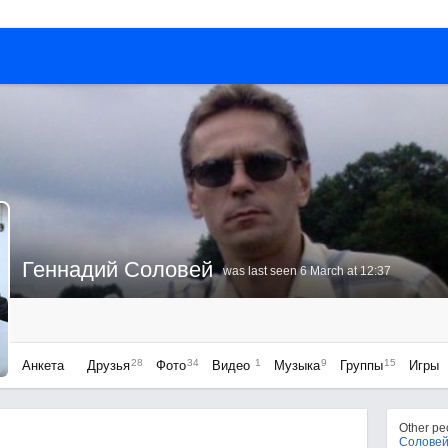
Геннадий Соловей
was last seen 6 March at 12:37
28
34
1
9
15
Анкета
Друзья
Фото
Видео
Музыка
Группы
Игры
Other p
Солове