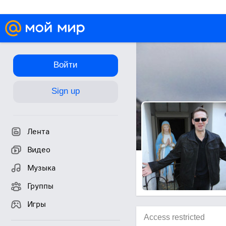
Войти
Sign up
Лента
Видео
Музыка
Группы
Игры
Access restricted