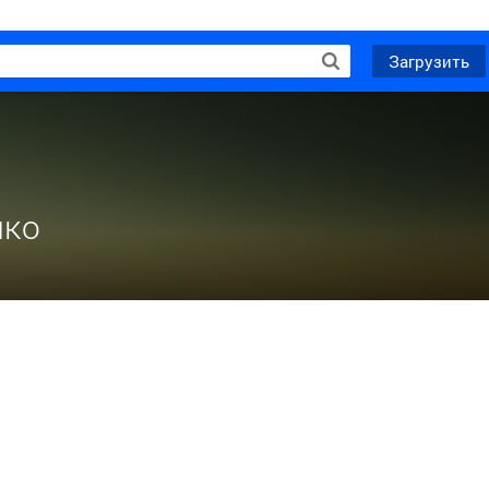
Загрузить
нко