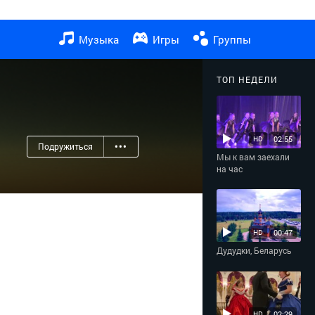
Музыка
Игры
Группы
ТОП НЕДЕЛИ
02:55
HD
Подружиться
•••
Мы к вам заехали
на час
00:47
HD
Дудудки, Беларусь
02:29
HD