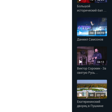
Большой
исторический бал в
Империал-отеле
«Талион»
03:15
HD
Даниил Самсонов
04:13
Виктор Сорокин - За
святую Русь
помолюсь
01:40
HD
Екатерининский
дворец в Пушкине