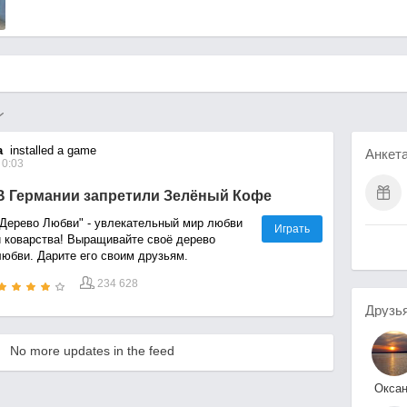
а
installed a game
Анкет
 0:03
В Германии запретили Зелёный Кофе
"Дерево Любви" - увлекательный мир любви
Играть
и коварства! Выращивайте своё дерево
любви. Дарите его своим друзьям.
234 628
Друзь
No more updates in the feed
Окса
Крапаченк