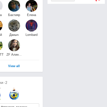
а
Бахтияр
Елена
ва
Султанов
Л
ей
Даныч
Lombard
Сорокин
Lombard
TT
ZF Алина Перрон
 ZF
zf только зф
View all
ки
2