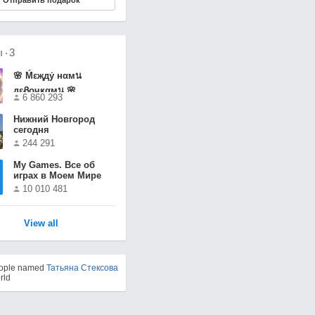
Отправить подарок
ы
3
🌸 Ḿεҗдẏ нαмน
дεᏰочҝαмน 🌸
6 860 293
Нижний Новгород
сегодня
244 291
Мy Games. Все об
играх в Моем Мире
10 010 481
View all
eople named
Татьяна Стексова
rld