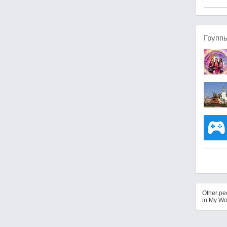
Групп
Other p
in My Wo