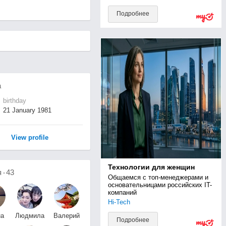
Подробнее
а
birthday
21 January 1981
View profile
Технологии для женщин
я
43
Общаемся с топ-менеджерами и 
основательницами российских IT-
компаний
Hi-Tech
на
Людмила
Валерий
Подробнее
о
Цой
Никоноров