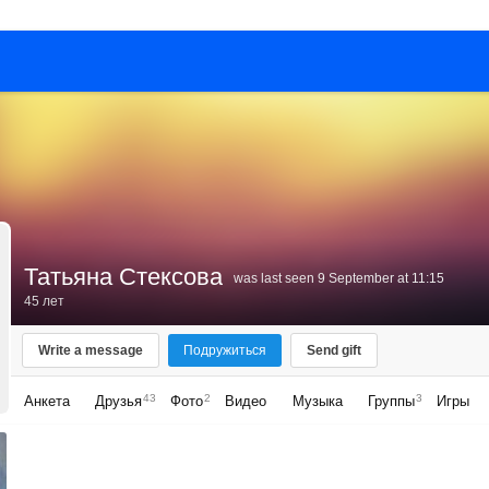
Татьяна Стексова
was last seen 9 September at 11:15
45 лет
Write a message
Подружиться
Send gift
43
2
3
Анкета
Друзья
Фото
Видео
Музыка
Группы
Игры