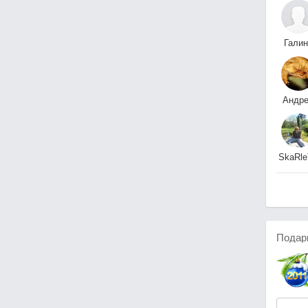
Галин
Реуто
Андр
Т
SkaRle
OhaRa
Подар