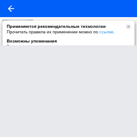
Моё видео
Применяются рекомендательные технологии
53 видео
Прочитать правила их применении можно по
ссылке
.
Возможны упоминания
В контенте могут упоминаться наркотики и связанная с ними
информация. Незаконное потребление наркотических
средств, психотропных веществ и их аналогов причиняет
вред здоровью, их незаконный оборот запрещён и влечёт
установленную законодательством ответственность