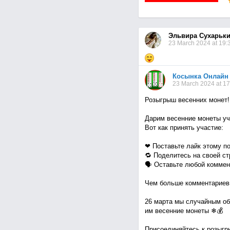
Эльвира Сухарьк
23 March 2024 at 19:
Косынка Онлайн
23 March 2024 at 17
Розыгрыш весенних монет!
Дарим весенние монеты уч
Вот как принять участие:
❤ Поставьте лайк этому п
🔁 Поделитесь на своей ст
🗣 Оставьте любой коммен
Чем больше комментариев,
26 марта мы случайным об
им весенние монеты ❄💰
Присоединяйтесь к розыгр