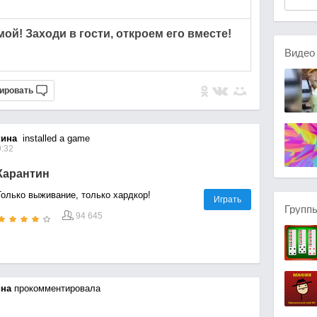
ой! Заходи в гости, откроем его вместе!
Виде
ировать
кина
installed a game
9:32
Карантин
Только выживание, только хардкор!
Играть
Групп
94 645
ина
прокомментировала