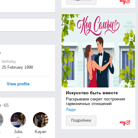
а
birthday
25 February 1998
View profile
Искусство быть вместе
Раскрываем секрет построения 
гармоничных отношений
я
65
Леди
Подробнее
а
Julia
Kayan
а
Volkova
L