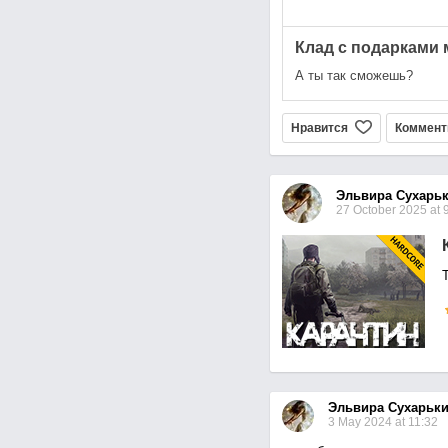
Клад с подарками м
А ты так сможешь?
Нравится
Коммент
Эльвира Сухарь
27 October 2025 at 
Эльвира Сухарьк
3 May 2024 at 11:32