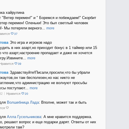
чка хайрулина
т "Ветер перемен!" и " Боремся и побеждаем!" Скорбит
етер перемен! Оленьки! Это был светлый человек
!- Мы потеряли верного
...
more
авится
37
това
Это игра и игроков надо
удить в них азарт,но приходит бонус в 1 таймер или 15
о что азарт,настроение пропадает и даже не хочется
гру.Извините
...
more
Нравится
39
това
Здравствуйте!Писали,проси
ли,что бы убрали
окаутов,он там бесполезен,но нас никто не
атление,что администрацию не волнуют просьбы
усы поступают
...
more
32
Нравится
20
для
Волшебница Лада
: Вполне, может так и быть
тся
для
Алла Гусельникова
: А мне нравится поддержка.
о, решают вопрос и еще подарки дарят. Ответы от них
смотрели там?