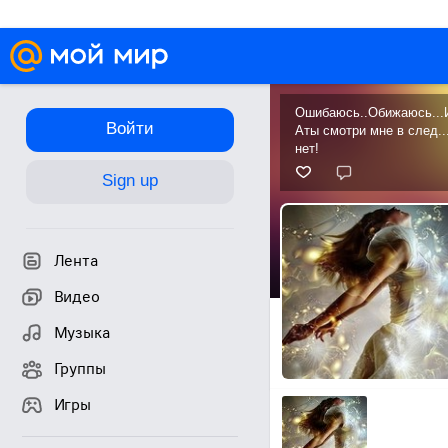
Ошибаюсь..Обижаюсь...
Войти
Аты смотри мне в след..
нет!
Sign up
Лента
Видео
Музыка
Группы
Игры