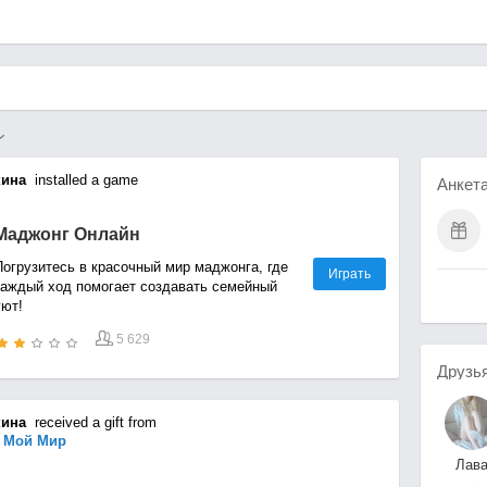
кина
installed a game
Анкет
Маджонг Онлайн
Погрузитесь в красочный мир маджонга, где
Играть
каждый ход помогает создавать семейный
уют!
5 629
Друзь
кина
received a gift from
а Мой Мир
Лав
Лав