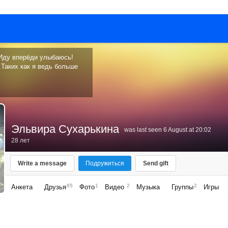
Иду вперёди улыбаюсь!
.Таких как я ведь больше
Эльвира Сухарькина
was last seen 6 August at 20:02
28 лет
Write a message
Подружиться
Send gift
65
1
2
2
Анкета
Друзья
Фото
Видео
Музыка
Группы
Игры