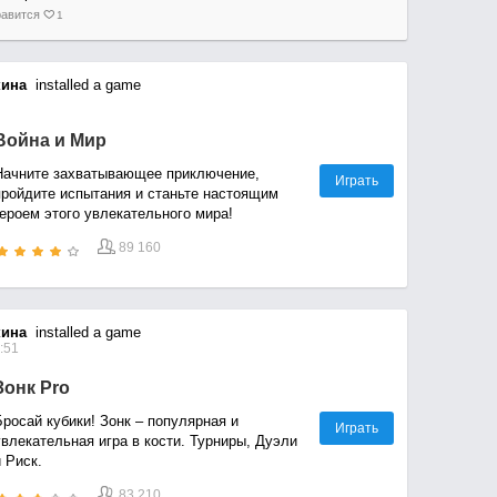
авится
1
кина
installed a game
Война и Мир
Начните захватывающее приключение,
Играть
пройдите испытания и станьте настоящим
героем этого увлекательного мира!
89 160
кина
installed a game
:51
Зонк Pro
росай кубики! Зонк – популярная и
Играть
увлекательная игра в кости. Турниры, Дуэли
 Риск.
83 210