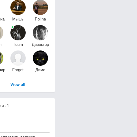
ика
Мышь
Polina
с
Серая
Volkova
я
Tuum
Директор
я
Amorem
тихого океана
мир
Forget
Дима
нко
Me not
Мухин
View all
ки
1