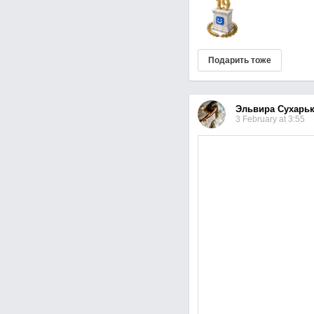
Подарить тоже
Эльвира Сухарь
3 February at 3:55