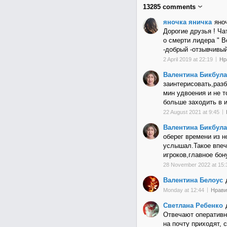
13285
comments
яночка яничка
яно
Дорогие друзья ! Ча
о смерти лидера " В
-добрый -отзывчивый
2 April 2019 at 22:19
Нр
Валентина Бикбула
заинтерисовать,разб
мин удвоения и не т
больше заходить в и
22 August 2021 at 9:45
Валентина Бикбула
оберег времени из н
услышал.Такое впеч
игроков,главное бон
28 November 2022 at 15:
Валентина Белоус
Monday at 12:44
Нрави
Светлана Ребенко
Отвечают оперативн
на почту приходят, 