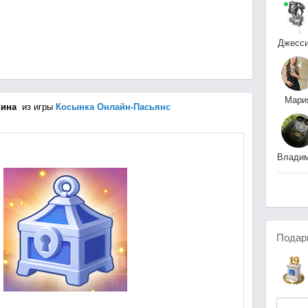
Джесс
Вай
Мари
кина
из игры
Косынка Онлайн-Пасьянс
Мари
Влади
Демче
Подар