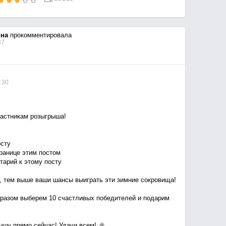
ина
прокомментировала
37
:30
астникам розыгрыша!
осту
ранице этим постом
тарий к этому посту
 тем выше ваши шансы выиграть эти зимние сокровища!
разом выберем 10 счастливых победителей и подарим
ышу прямо сейчас! Удачи всем! 🎉