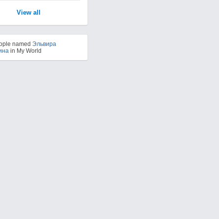
View all
eople named
Эльвира
ина
in My World