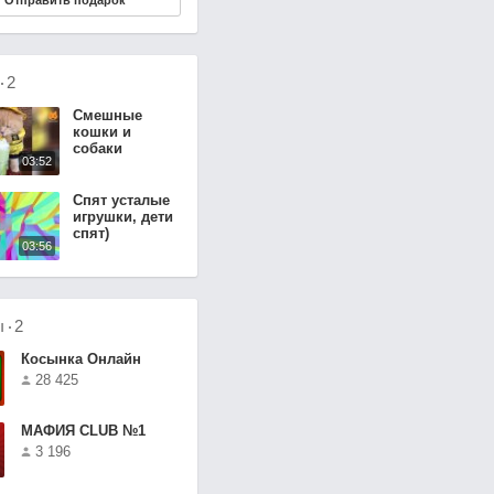
Отправить подарок
о
2
Смешные
кошки и
собаки
03:52
Спят усталые
игрушки, дети
спят)
03:56
ы
2
Косынка Онлайн
28 425
МАФИЯ CLUB №1
3 196