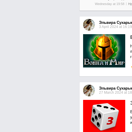
Wednesday at 19:58
Нр
Эльвира Сухарь
3 April 2024 at 16:19
Эльвира Сухарь
27 March 2024 at 18
Б
и