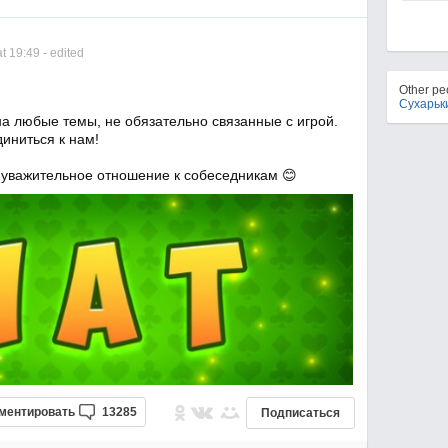
t 19:49
- edited
Other p
Сухарьк
а любые темы, не обязательно связанные с игрой.
иниться к нам!
 уважительное отношение к собеседникам 😊
ментировать
13285
Подписаться