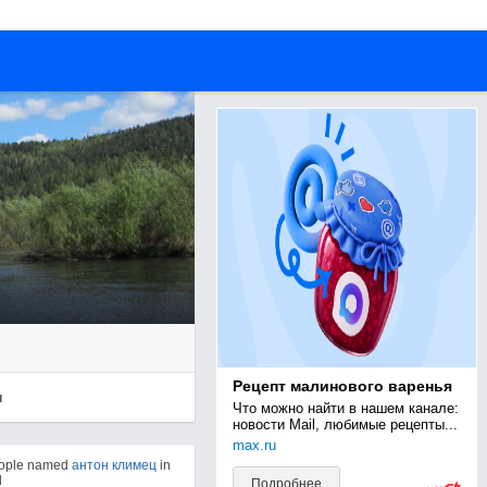
Рецепт малинового варенья
ы
Что можно найти в нашем канале: 
новости Mail, любимые рецепты...
max.ru
eople named
антон климец
in
d
Подробнее