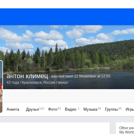
антон климец
was last seen 12 November at 12:55
42 года
/
Красноярск, Россия
/ женат
110
82
1
38
35
Анкета
Друзья
Фото
Видео
Музыка
Группы
Игр
Other p
My Worl