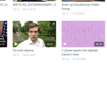
637_693138714334855168_n
49575143_337343900444501_2395445029259706368_n
Start Up Kazakhstan Public
Group
3
• 28.12.2018
4
• 11.10.2018
6:10
00:57
00:29
Руский парень
С Днем единства народа
Казахстана.
6
• 16.05.2018
16
• 01.05.2018