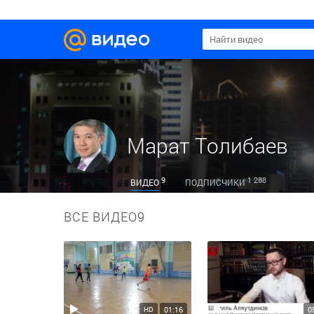
Марат Толибаев
9
1 288
ВИДЕО
ПОДПИСЧИКИ
ВСЕ ВИДЕО
9
01:16
0
HD