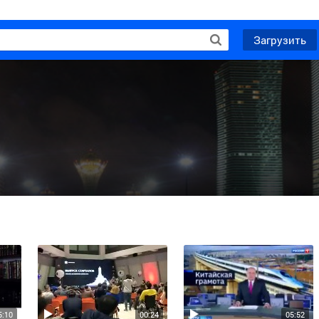
Загрузить
5:10
00:24
05:52