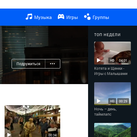
Музыка
Игры
Группы
ТОП НЕДЕЛИ
04:01
HD
Подружиться
•••
Котята и Щенки -
Игры с Малышами
00:29
HD
Ночь – день,
таймлапс
00:34