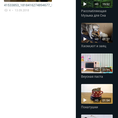
19:52
HD
41533853_1818416274894677_5498149560171626496_n
4
• 13.09.2018
Расслабляющая
Музыка для Сна
01:27
HD
Хаски,кот и заяц
11:39
HD
Вкусная паста
01:54
HD
Покатушки