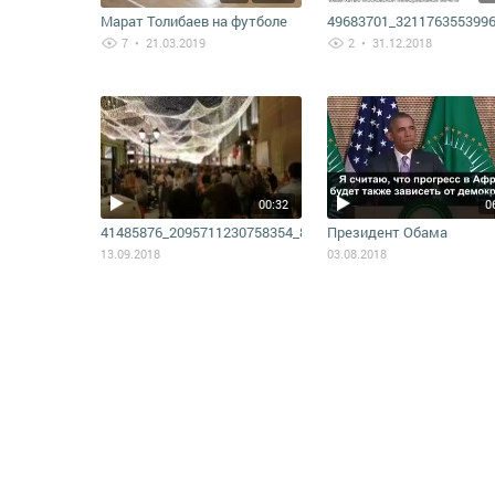
Марат Толибаев на футболе
49683701_321176355399
7
• 21.03.2019
2
• 31.12.2018
00:32
0
41485876_2095711230758354_8033931086755004416_n
Президент Обама
13.09.2018
03.08.2018