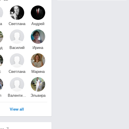
а
Светлана
Андрей
сов
Овчинникова
Крайнов
рд
Василий
Ирина
ин
Комлев
Зарубина
с
Светлана
Марина
нин
Димитрюк
Ковалева
л
Валентина
Эльвира
Мануйлова
Федосеева
View all