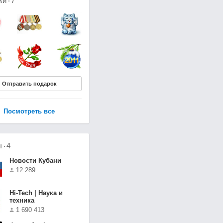
ки
7
Отправить подарок
Посмотреть все
ы
4
Новости Кубани
12 289
Hi-Tech | Наука и
техника
1 690 413