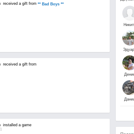
в
received a gift from
** Bad Boys **
Никит
Андро
Эдуа
Шашер
в
received a gift from
Дени
Добры
Дани
П
в
installed a game
31