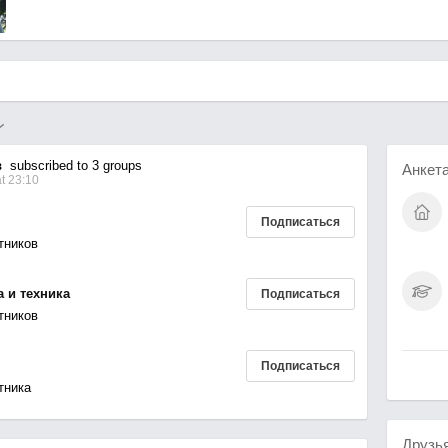
в
subscribed to 3 groups
Анкет
t 23:10
Подписаться
тников
а и техника
Подписаться
тников
Подписаться
тника
Друзь