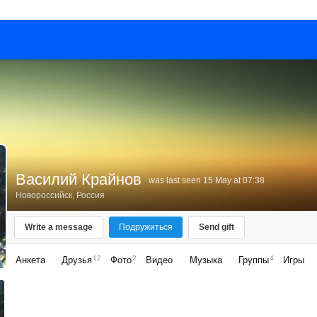
Василий Крайнов
was last seen 15 May at 07:38
Новороссийск, Россия
Write a message
Подружиться
Send gift
12
2
4
Анкета
Друзья
Фото
Видео
Музыка
Группы
Игры