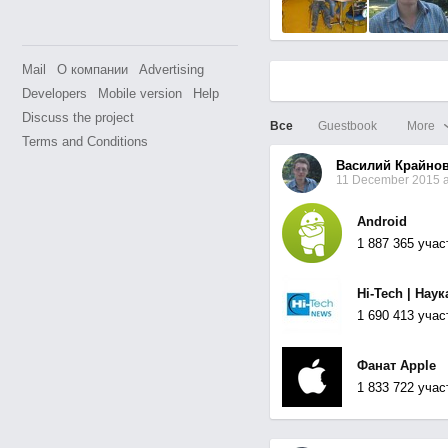
Mail
О компании
Advertising
Developers
Mobile version
Help
Discuss the project
Все
Guestbook
More
Terms and Conditions
Василий Крайно
11 December 2015 a
Android
1 887 365 учас
Hi-Tech | Наук
1 690 413 учас
Фанат Apple
1 833 722 учас