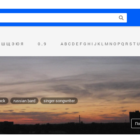
Ш
Щ
Э
Ю
Я
0 .. 9
A
B
C
D
E
F
G
H
I
J
K
L
M
N
O
P
Q
R
S
T
U
ock
russian bard
singer-songwriter
По