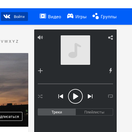
Видео
Игры
Группы
Войти
V
W
X
Y
Z
Треки
Плейлисты
дписаться