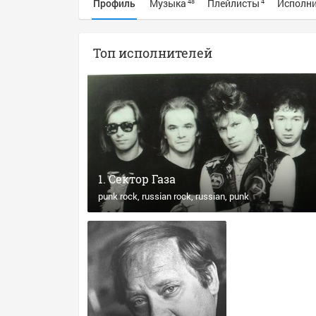
Профиль
Музыка
Плейлисты
Исполн
48
4
Топ исполнителей
Сектор Газа
punk rock
russian rock
russian
punk