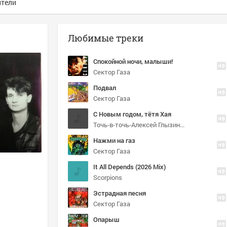
ители
Любимые треки
Спокойной ночи, малыши!
Сектор Газа
Подвал
Сектор Газа
С Новым годом, тётя Хая
Точь-в-точь-Алексей Глызин (Вилли Токарев)
Нажми на газ
Сектор Газа
It All Depends (2026 Mix)
Scorpions
Эстрадная песня
Сектор Газа
Опарыш