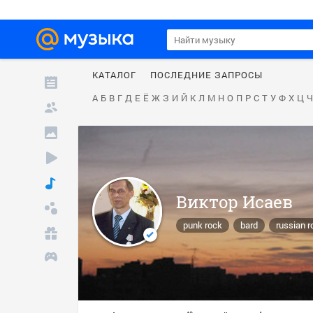
КАТАЛОГ
ПОСЛЕДНИЕ ЗАПРОСЫ
А
Б
В
Г
Д
Е
Ё
Ж
З
И
Й
К
Л
М
Н
О
П
Р
С
Т
У
Ф
Х
Ц
Ч
Виктор Исаев
punk rock
bard
russian r