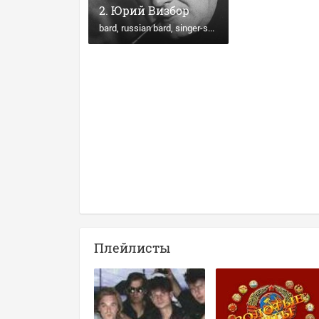
Юрий Визбор
bard
russian bard
singer-songwriter
russian
Плейлисты