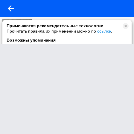
Моё видео
Применяются рекомендательные технологии
21 видео
Прочитать правила их применении можно по
ссылке
.
Возможны упоминания
В контенте могут упоминаться наркотики и связанная с ними
информация. Незаконное потребление наркотических
средств, психотропных веществ и их аналогов причиняет
вред здоровью, их незаконный оборот запрещён и влечёт
установленную законодательством ответственность