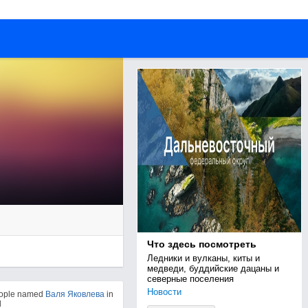
Что здесь посмотреть
Ледники и вулканы, киты и 
медведи, буддийские дацаны и 
северные поселения
Новости
eople named
Валя Яковлева
in
d