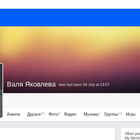
Валя Яковлева
was last seen 28 July at 19:57
31
8
2
14
Анкета
Друзья
Фото
Видео
Музыка
Группы
Игры
Other p
My Worl